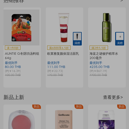
热销推荐
>
满赠
满赠
满1件8折
满6888享6.5折
满2件5.5折
AUNTIE G冬阴功汤料组
欧莱雅复颜保湿洁面乳
海蓝之谜修护精萃水
64g
200毫升
最优到手
最优到手
最优到手
80.00 THB
111.00 THB
4235.00 THB
7
(约￥16.39)
(约￥22.73)
(约￥867.19)
(
100.00 THB
170.00 THB
7700.00 THB
1
新品上新
查看更多>
品
新品
新品
新品