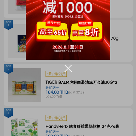
144.00 THB
(约￥ 29.49)
180.00 THB
TOP
4
满1件8折
BLUE ELEPHANT 冬阴功一体式汤料 70g
最优到手
55.00 THB
(约￥ 11.27)
68.00 THB
TOP
5
满1件9折
TIGER BALM虎标白装清凉万金油30G*2
最优到手
184.00 THB
(约￥ 37.68)
204.00 THB
TOP
6
满1件8折
HandyHerb 膳食纤维通畅软糖 24克×6袋
最优到手