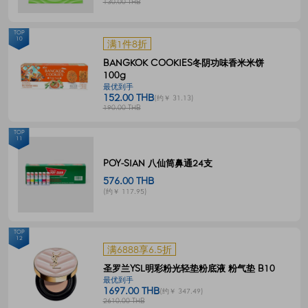
130.00 THB
TOP
10
满1件8折
BANGKOK COOKIES冬阴功味香米米饼
100g
最优到手
152.00 THB
(约￥ 31.13)
190.00 THB
TOP
11
POY-SIAN 八仙筒鼻通24支
576.00 THB
(约￥ 117.95)
TOP
12
满6888享6.5折
圣罗兰YSL明彩粉光轻垫粉底液 粉气垫 B10
最优到手
1697.00 THB
(约￥ 347.49)
2610.00 THB