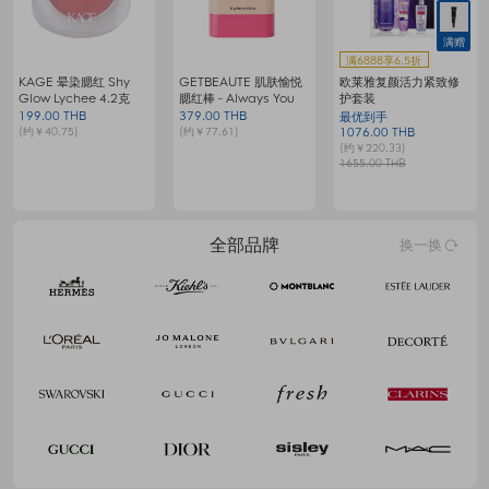
满赠
满6888享6.5折
KAGE 晕染腮红 Shy
GETBEAUTE 肌肤愉悦
欧莱雅复颜活力紧致修
梦
Glow Lychee 4.2克
腮红棒 - Always You
护套装
199.00 THB
379.00 THB
9
最优到手
(约￥40.75)
(约￥77.61)
(
1076.00 THB
(约￥220.33)
1655.00 THB
全部品牌
换一换