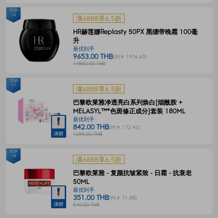
TOP
16
满6888享6.5折
HR赫莲娜Replasty 50PX 黑绷带晚霜 100毫
升
最优到手
9653.00 THB
(约￥ 1976.62)
14850.00 THB
TOP
17
满6888享6.5折
巴黎欧莱雅净透亮白系列焕白[烟酰胺 +
MELASYL™*色斑修正成分]套装 180ML
最优到手
842.00 THB
(约￥ 172.42)
满赠
1295.00 THB
TOP
18
满6888享6.5折
巴黎欧莱雅 - 复颜抗皱紧致 - 日霜 - 抗衰老
50ML
最优到手
351.00 THB
(约￥ 71.88)
满赠
540.00 THB