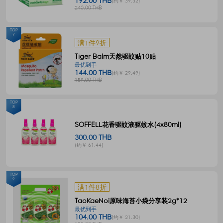
192.00 THB
(约￥ 39.32)
240.00 THB
TOP
7
满1件9折
Tiger Balm天然驱蚊贴10贴
最优到手
144.00 THB
(约￥ 29.49)
159.00 THB
TOP
8
SOFFELL花香驱蚊液驱蚊水(4x80ml)
300.00 THB
(约￥ 61.44)
TOP
9
满1件8折
TaoKaeNoi原味海苔小袋分享装2g*12
最优到手
104.00 THB
(约￥ 21.30)