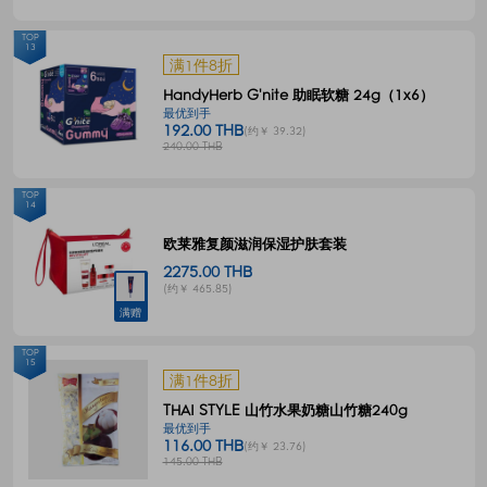
TOP
13
满1件8折
HandyHerb G'nite 助眠软糖 24g（1x6）
最优到手
192.00 THB
(约￥ 39.32)
240.00 THB
TOP
14
欧莱雅复颜滋润保湿护肤套装
2275.00 THB
(约￥ 465.85)
满赠
TOP
15
满1件8折
THAI STYLE 山竹水果奶糖山竹糖240g
最优到手
116.00 THB
(约￥ 23.76)
145.00 THB