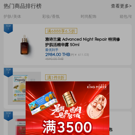
热门商品排行榜
查看更多>
护肤/美体
彩妆/香氛
时尚配饰
箱包/钱
TOP
1
满6888享6.5折
雅诗兰黛 Advanced Night Repair 特润修
护肌活精华露 50ml
最优到手
2984.00 THB
(约￥ 611.03)
4590.00 THB
TOP
2
满1件8折
Propoliz 蜂胶口腔喷剂 15毫升
最优到手
120.00 THB
(约￥ 24.58)
150.00 THB
TOP
3
满1件8折
CHATRAMUE泰国手标红茶包4g*50包
最优到手