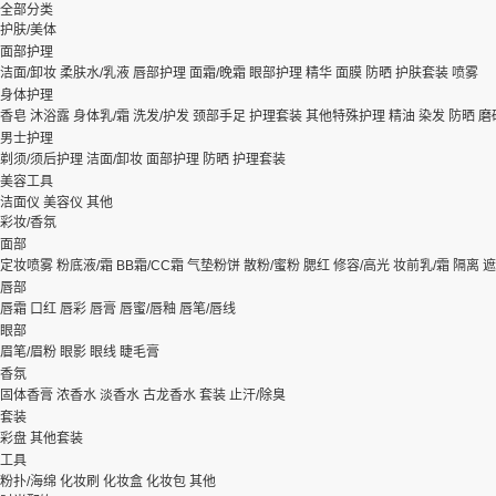
全部分类
护肤/美体
面部护理
洁面/卸妆
柔肤水/乳液
唇部护理
面霜/晚霜
眼部护理
精华
面膜
防晒
护肤套装
喷雾
身体护理
香皂
沐浴露
身体乳/霜
洗发/护发
颈部手足
护理套装
其他特殊护理
精油
染发
防晒
磨
男士护理
剃须/须后护理
洁面/卸妆
面部护理
防晒
护理套装
美容工具
洁面仪
美容仪
其他
彩妆/香氛
面部
定妆喷雾
粉底液/霜
BB霜/CC霜
气垫粉饼
散粉/蜜粉
腮红
修容/高光
妆前乳/霜
隔离
遮
唇部
唇霜
口红
唇彩
唇膏
唇蜜/唇釉
唇笔/唇线
眼部
眉笔/眉粉
眼影
眼线
睫毛膏
香氛
固体香膏
浓香水
淡香水
古龙香水
套装
止汗/除臭
套装
彩盘
其他套装
工具
粉扑/海绵
化妆刷
化妆盒
化妆包
其他