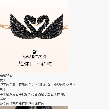
箱包/钱包
女士
腋下包
手拿包
双肩包
手提包
斜挎包
钱包
小型包具
休闲包
男士
手拿包
双肩包
手提包
斜挎包
钱包
小型包具
休闲包
商旅
公文包
行李箱
旅行袋
配件
旅行包