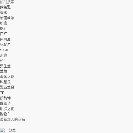
热门搜索...
欧莱雅
香水
怡丽丝尔
粉底
腮红
口红
阿玛尼
纪梵希
SK-II
迪奥
娇兰
资生堂
兰蔻
海蓝之谜
科颜氏
雅诗兰黛
TF
娇韵诗
馥蕾诗
肌肤之钥
购物车
最新加入的商品
分类