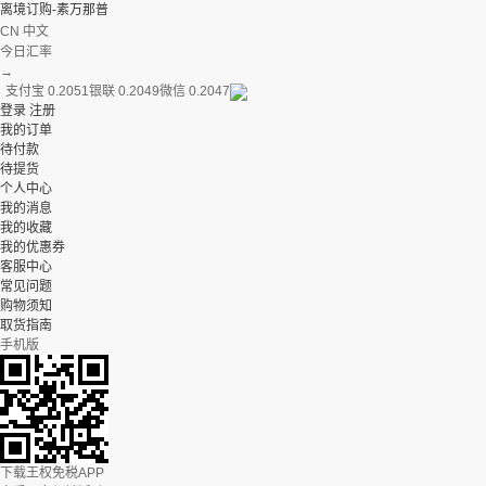
离境订购-素万那普
CN 中文
今日汇率
→
支付宝 0.2051
银联 0.2049
微信 0.2047
登录
注册
我的订单
待付款
待提货
个人中心
我的消息
我的收藏
我的优惠券
客服中心
常见问题
购物须知
取货指南
手机版
下载王权免税APP