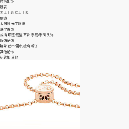
时尚配饰
腕表
男士手表
女士手表
眼镜
太阳镜
光学眼镜
珠宝首饰
戒指
项链/链坠
耳饰
手链/手镯
头饰
服饰配饰
腰带
丝巾/围巾/披肩
帽子
其他配饰
钥匙扣
其他