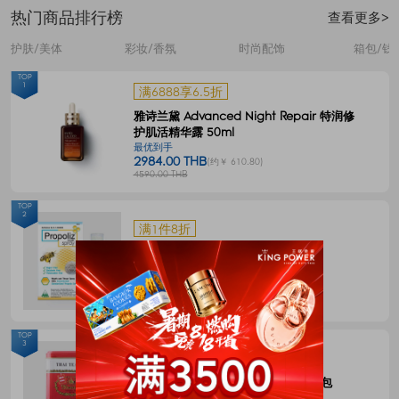
热门商品排行榜
查看更多>
护肤/美体
彩妆/香氛
时尚配饰
箱包/钱
TOP
1
满6888享6.5折
雅诗兰黛 Advanced Night Repair 特润修
护肌活精华露 50ml
最优到手
2984.00 THB
(约￥ 610.80)
4590.00 THB
TOP
2
满1件8折
Propoliz 蜂胶口腔喷剂 15毫升
最优到手
120.00 THB
(约￥ 24.57)
150.00 THB
TOP
3
满1件8折
CHATRAMUE泰国手标红茶包4g*50包
最优到手