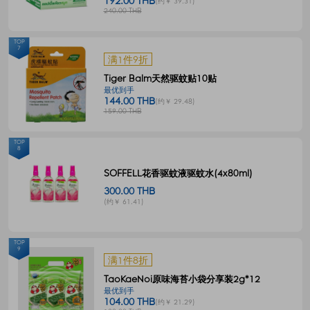
192.00 THB
(约￥ 39.31)
240.00 THB
TOP
7
满1件9折
Tiger Balm天然驱蚊贴10贴
最优到手
144.00 THB
(约￥ 29.48)
159.00 THB
TOP
8
SOFFELL花香驱蚊液驱蚊水(4x80ml)
300.00 THB
(约￥ 61.41)
TOP
9
满1件8折
TaoKaeNoi原味海苔小袋分享装2g*12
最优到手
104.00 THB
(约￥ 21.29)