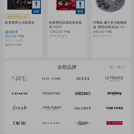
满赠
满6888享6.5折
KAGE 晕染腮红 Shy
GETBEAUTE 肌肤愉悦
欧莱雅复颜活力紧致修
梦
Glow Lychee 4.2克
腮红棒 - Always You
护套装
199.00 THB
379.00 THB
9
最优到手
(约￥40.74)
(约￥77.58)
(
1076.00 THB
(约￥220.25)
1655.00 THB
全部品牌
换一换