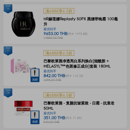
TOP
16
满6888享6.5折
HR赫莲娜Replasty 50PX 黑绷带晚霜 100毫
升
最优到手
9653.00 THB
(约￥ 1975.88)
14850.00 THB
TOP
17
满6888享6.5折
巴黎欧莱雅净透亮白系列焕白[烟酰胺 +
MELASYL™*色斑修正成分]套装 180ML
最优到手
842.00 THB
(约￥ 172.35)
满赠
1295.00 THB
TOP
18
满6888享6.5折
巴黎欧莱雅 - 复颜抗皱紧致 - 日霜 - 抗衰老
50ML
最优到手
351.00 THB
(约￥ 71.85)
满赠
540.00 THB