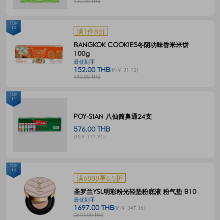
130.00 THB
TOP
10
满1件8折
BANGKOK COOKIES冬阴功味香米米饼
100g
最优到手
152.00 THB
(约￥ 31.12)
190.00 THB
TOP
11
POY-SIAN 八仙筒鼻通24支
576.00 THB
(约￥ 117.91)
TOP
12
满6888享6.5折
圣罗兰YSL明彩粉光轻垫粉底液 粉气垫 B10
最优到手
1697.00 THB
(约￥ 347.36)
2610.00 THB