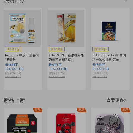
热销推荐
>
满赠
满赠
满1件8折
满6888享6.5折
满2件5.5折
AUNTIE G冬阴功汤料组
欧莱雅复颜保湿洁面乳
海蓝之谜修护精萃水
64g
200毫升
最优到手
最优到手
最优到手
80.00 THB
111.00 THB
4235.00 THB
7
(约￥16.38)
(约￥22.73)
(约￥866.87)
(
100.00 THB
170.00 THB
7700.00 THB
1
新品上新
查看更多>
品
新品
新品
新品