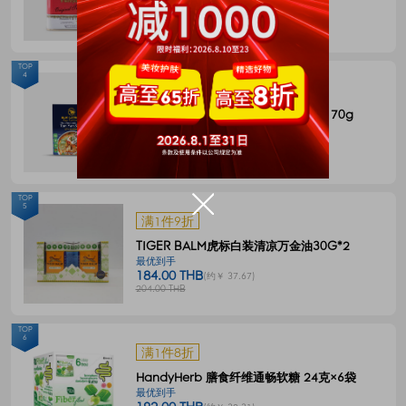
144.00 THB
(约￥ 29.48)
180.00 THB
TOP
4
满1件8折
BLUE ELEPHANT 冬阴功一体式汤料 70g
最优到手
55.00 THB
(约￥ 11.26)
68.00 THB
TOP
5
满1件9折
TIGER BALM虎标白装清凉万金油30G*2
最优到手
184.00 THB
(约￥ 37.67)
204.00 THB
TOP
6
满1件8折
HandyHerb 膳食纤维通畅软糖 24克×6袋
最优到手