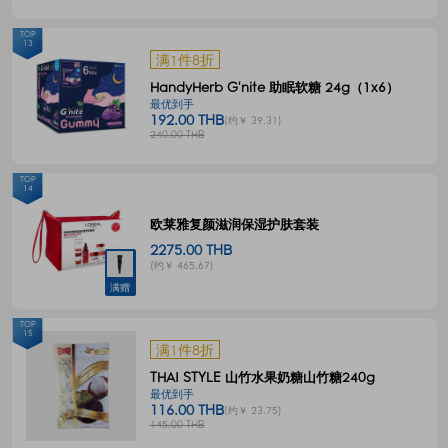
TOP
13
满1件8折
HandyHerb G'nite 助眠软糖 24g（1x6）
最优到手
192.00 THB
(约￥ 39.31)
240.00 THB
TOP
14
欧莱雅复颜滋润保湿护肤套装
2275.00 THB
(约￥ 465.67)
满赠
TOP
15
满1件8折
THAI STYLE 山竹水果奶糖山竹糖240g
最优到手
116.00 THB
(约￥ 23.75)
145.00 THB