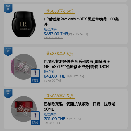
TOP
16
满6888享6.5折
HR赫莲娜Replasty 50PX 黑绷带晚霜 100毫
升
最优到手
9653.00 THB
(约￥ 1974.81)
14850.00 THB
TOP
17
满6888享6.5折
巴黎欧莱雅净透亮白系列焕白[烟酰胺 +
MELASYL™*色斑修正成分]套装 180ML
最优到手
842.00 THB
(约￥ 172.26)
满赠
1295.00 THB
TOP
18
满6888享6.5折
巴黎欧莱雅 - 复颜抗皱紧致 - 日霜 - 抗衰老
50ML
最优到手
351.00 THB
(约￥ 71.81)
满赠
540.00 THB