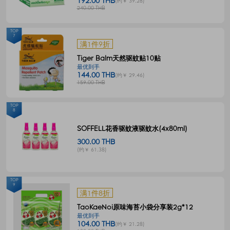
192.00 THB
(约￥ 39.28)
240.00 THB
TOP
7
满1件9折
Tiger Balm天然驱蚊贴10贴
最优到手
144.00 THB
(约￥ 29.46)
159.00 THB
TOP
8
SOFFELL花香驱蚊液驱蚊水(4x80ml)
300.00 THB
(约￥ 61.38)
TOP
9
满1件8折
TaoKaeNoi原味海苔小袋分享装2g*12
最优到手
104.00 THB
(约￥ 21.28)