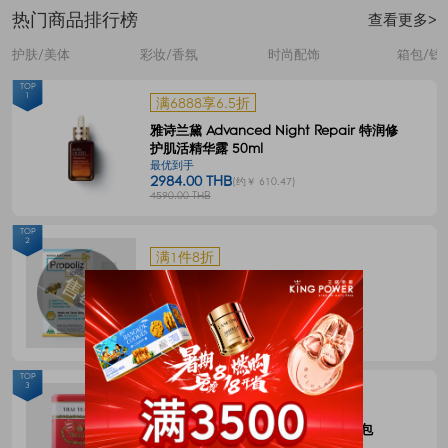
热门商品排行榜
查看更多>
护肤/美体
彩妆/香氛
时尚配饰
箱包/钱
TOP
1
满6888享6.5折
雅诗兰黛 Advanced Night Repair 特润修
护肌活精华露 50ml
最优到手
2984.00 THB
(约￥ 610.47)
4590.00 THB
TOP
2
满1件8折
Propoliz 蜂胶口腔喷剂 15毫升
最优到手
120.00 THB
(约￥ 24.55)
150.00 THB
TOP
3
满1件8折
CHATRAMUE泰国手标红茶包4g*50包
最优到手