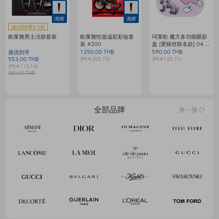
满赠
满赠
满6888享6.5折
欧莱雅男士洁肤套装
欧莱雅恒放溢彩彩妆套
珂莱欧 魔方多功能眼影
装 #200
盘 (爱丽丝联名款) 04 梦
G
境生蚝小生灵
1250.00 THB
590.00 THB
1
最优到手
(约￥255.73)
(约￥120.71)
(
553.00 THB
(约￥113.14)
850.00 THB
全部品牌
换一换