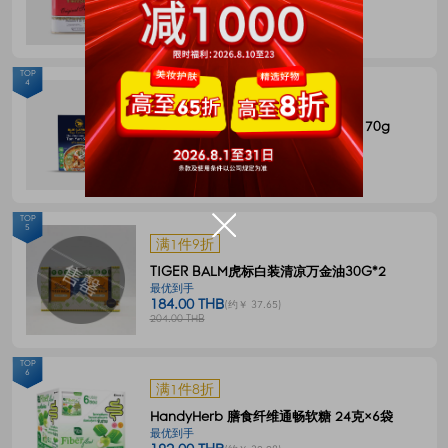
144.00 THB
(约￥ 29.46)
180.00 THB
TOP
4
满1件8折
BLUE ELEPHANT 冬阴功一体式汤料 70g
最优到手
55.00 THB
(约￥ 11.26)
68.00 THB
TOP
5
满1件9折
TIGER BALM虎标白装清凉万金油30G*2
最优到手
184.00 THB
(约￥ 37.65)
204.00 THB
TOP
6
满1件8折
HandyHerb 膳食纤维通畅软糖 24克×6袋
最优到手