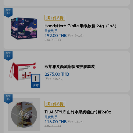
TOP
13
满1件8折
HandyHerb G'nite 助眠软糖 24g（1x6）
最优到手
192.00 THB
(约￥ 39.28)
240.00 THB
TOP
14
欧莱雅复颜滋润保湿护肤套装
2275.00 THB
(约￥ 465.42)
满赠
TOP
15
满1件8折
THAI STYLE 山竹水果奶糖山竹糖240g
最优到手
116.00 THB
(约￥ 23.74)
145.00 THB