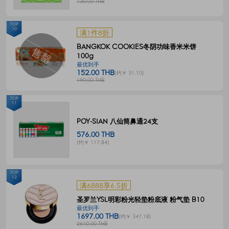
130.00 THB
TOP
10
满1件8折
BANGKOK COOKIES冬阴功味香米米饼
100g
最优到手
152.00 THB
(约￥ 31.10)
190.00 THB
TOP
11
POY-SIAN 八仙筒鼻通24支
576.00 THB
(约￥ 117.84)
TOP
12
满6888享6.5折
圣罗兰YSL明彩粉光轻垫粉底液 粉气垫 B10
最优到手
1697.00 THB
(约￥ 347.18)
2610.00 THB