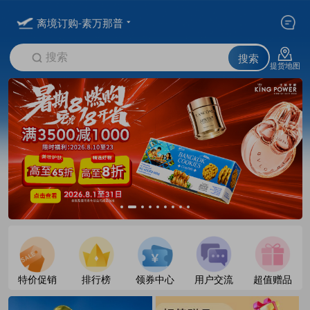
离境订购-素万那普
搜索
搜索
提货地图
特价促销
排行榜
领券中心
用户交流
超值赠品