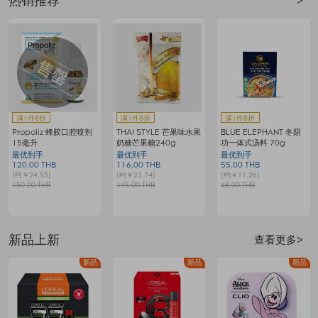
热销推荐
>
赠
满1件8折
满1件8折
满1件8折
Propoliz 蜂胶口腔喷剂
THAI STYLE 芒果味水果
BLUE ELEPHANT 冬阴
15毫升
奶糖芒果糖240g
功一体式汤料 70g
最优到手
最优到手
最优到手
120.00 THB
116.00 THB
55.00 THB
8
(约￥24.55)
(约￥23.74)
(约￥11.26)
(
150.00 THB
145.00 THB
68.00 THB
1
新品上新
查看更多>
新品
新品
新品