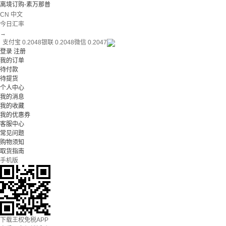
离境订购-素万那普
CN 中文
今日汇率
→
支付宝 0.2048
银联 0.2048
微信 0.2047
登录
注册
我的订单
待付款
待提货
个人中心
我的消息
我的收藏
我的优惠券
客服中心
常见问题
购物须知
取货指南
手机版
下载王权免税APP