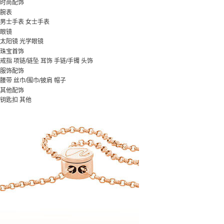
时尚配饰
腕表
男士手表
女士手表
眼镜
太阳镜
光学眼镜
珠宝首饰
戒指
项链/链坠
耳饰
手链/手镯
头饰
服饰配饰
腰带
丝巾/围巾/披肩
帽子
其他配饰
钥匙扣
其他