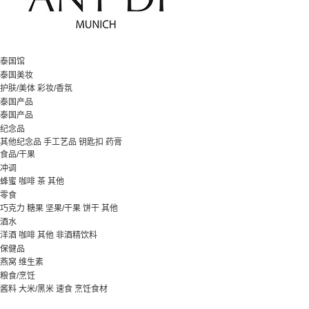
泰国馆
泰国美妆
护肤/美体
彩妆/香氛
泰国产品
泰国产品
纪念品
其他纪念品
手工艺品
钥匙扣
药膏
食品/干果
冲调
蜂蜜
咖啡
茶
其他
零食
巧克力
糖果
坚果/干果
饼干
其他
酒水
洋酒
咖啡
其他
非酒精饮料
保健品
燕窝
维生素
粮食/烹饪
酱料
大米/黑米
速食
烹饪食材