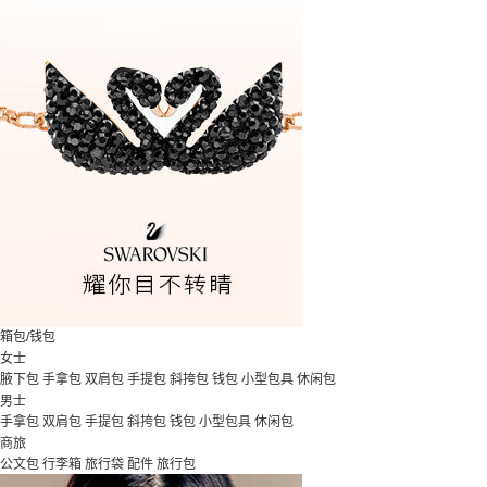
箱包/钱包
女士
腋下包
手拿包
双肩包
手提包
斜挎包
钱包
小型包具
休闲包
男士
手拿包
双肩包
手提包
斜挎包
钱包
小型包具
休闲包
商旅
公文包
行李箱
旅行袋
配件
旅行包