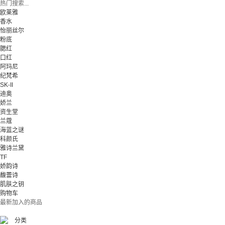
热门搜索...
欧莱雅
香水
怡丽丝尔
粉底
腮红
口红
阿玛尼
纪梵希
SK-II
迪奥
娇兰
资生堂
兰蔻
海蓝之谜
科颜氏
雅诗兰黛
TF
娇韵诗
馥蕾诗
肌肤之钥
购物车
最新加入的商品
分类