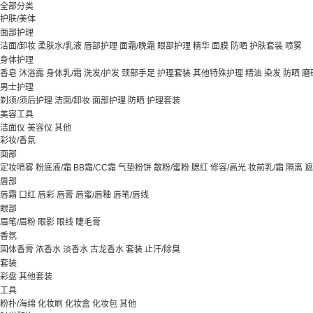
全部分类
护肤/美体
面部护理
洁面/卸妆
柔肤水/乳液
唇部护理
面霜/晚霜
眼部护理
精华
面膜
防晒
护肤套装
喷雾
身体护理
香皂
沐浴露
身体乳/霜
洗发/护发
颈部手足
护理套装
其他特殊护理
精油
染发
防晒
磨
男士护理
剃须/须后护理
洁面/卸妆
面部护理
防晒
护理套装
美容工具
洁面仪
美容仪
其他
彩妆/香氛
面部
定妆喷雾
粉底液/霜
BB霜/CC霜
气垫粉饼
散粉/蜜粉
腮红
修容/高光
妆前乳/霜
隔离
遮
唇部
唇霜
口红
唇彩
唇膏
唇蜜/唇釉
唇笔/唇线
眼部
眉笔/眉粉
眼影
眼线
睫毛膏
香氛
固体香膏
浓香水
淡香水
古龙香水
套装
止汗/除臭
套装
彩盘
其他套装
工具
粉扑/海绵
化妆刷
化妆盒
化妆包
其他