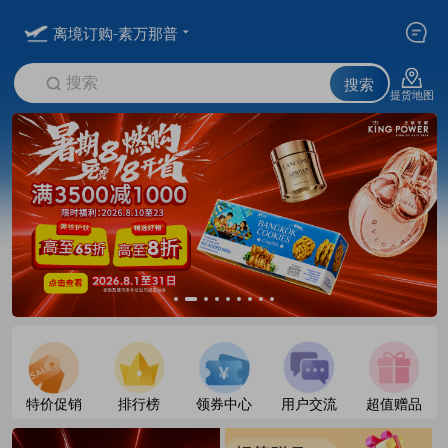
离境订购-素万那普
搜索
搜索
提货地图
特价促销
排行榜
领券中心
用户交流
超值赠品