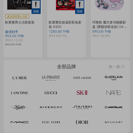
满赠
满赠
满6888享6.5折
欧莱雅男士洁肤套装
欧莱雅恒放溢彩彩妆套
珂莱欧 魔方多功能眼影
装 #200
盘 (爱丽丝联名款) 04 梦
G
境生蚝小生灵
1250.00 THB
590.00 THB
1
最优到手
(约￥255.92)
(约￥120.80)
(
553.00 THB
(约￥113.22)
850.00 THB
全部品牌
换一换