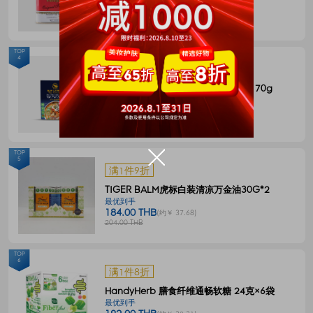
144.00 THB
(约￥ 29.49)
180.00 THB
TOP
4
满1件8折
BLUE ELEPHANT 冬阴功一体式汤料 70g
最优到手
55.00 THB
(约￥ 11.27)
68.00 THB
TOP
5
满1件9折
TIGER BALM虎标白装清凉万金油30G*2
最优到手
184.00 THB
(约￥ 37.68)
204.00 THB
TOP
6
满1件8折
HandyHerb 膳食纤维通畅软糖 24克×6袋
最优到手