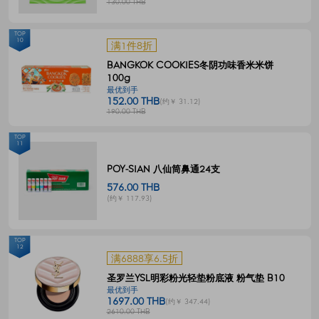
130.00 THB
TOP
10
满1件8折
BANGKOK COOKIES冬阴功味香米米饼
100g
最优到手
152.00 THB
(约￥ 31.12)
190.00 THB
TOP
11
POY-SIAN 八仙筒鼻通24支
576.00 THB
(约￥ 117.93)
TOP
12
满6888享6.5折
圣罗兰YSL明彩粉光轻垫粉底液 粉气垫 B10
最优到手
1697.00 THB
(约￥ 347.44)
2610.00 THB