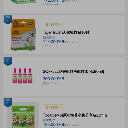
192.00 THB
(约￥ 39.31)
240.00 THB
TOP
7
满1件9折
Tiger Balm天然驱蚊贴10贴
最优到手
144.00 THB
(约￥ 29.49)
159.00 THB
TOP
8
SOFFELL花香驱蚊液驱蚊水(4x80ml)
300.00 THB
(约￥ 61.43)
TOP
9
满1件8折
TaoKaeNoi原味海苔小袋分享装2g*12
最优到手
104.00 THB
(约￥ 21.30)