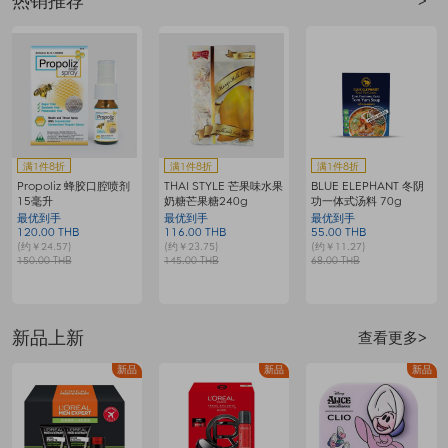
热销推荐
>
赠
满1件8折
满1件8折
满1件8折
Propoliz 蜂胶口腔喷剂
THAI STYLE 芒果味水果
BLUE ELEPHANT 冬阴
15毫升
奶糖芒果糖240g
功一体式汤料 70g
最优到手
最优到手
最优到手
120.00 THB
116.00 THB
55.00 THB
8
(约￥24.57)
(约￥23.75)
(约￥11.27)
(
150.00 THB
145.00 THB
68.00 THB
1
新品上新
查看更多>
新品
新品
新品