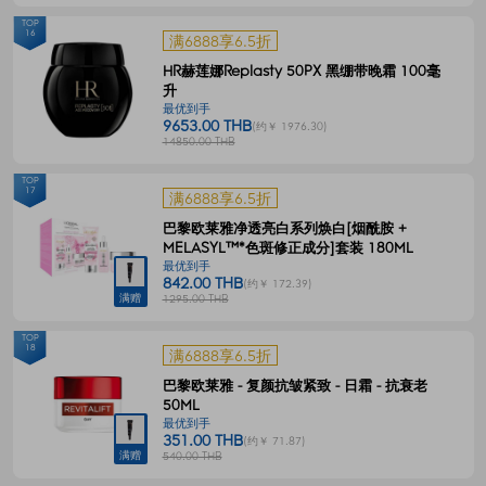
TOP
16
满6888享6.5折
HR赫莲娜Replasty 50PX 黑绷带晚霜 100毫
升
最优到手
9653.00 THB
(约￥ 1976.30)
14850.00 THB
TOP
17
满6888享6.5折
巴黎欧莱雅净透亮白系列焕白[烟酰胺 +
MELASYL™*色斑修正成分]套装 180ML
最优到手
842.00 THB
(约￥ 172.39)
满赠
1295.00 THB
TOP
18
满6888享6.5折
巴黎欧莱雅 - 复颜抗皱紧致 - 日霜 - 抗衰老
50ML
最优到手
351.00 THB
(约￥ 71.87)
满赠
540.00 THB