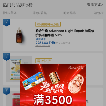
热门商品排行榜
查看更多>
护肤/美体
彩妆/香氛
时尚配饰
箱包/钱
TOP
1
满6888享6.5折
雅诗兰黛 Advanced Night Repair 特润修
护肌活精华露 50ml
最优到手
2984.00 THB
(约￥ 610.93)
4590.00 THB
TOP
2
满1件8折
Propoliz 蜂胶口腔喷剂 15毫升
最优到手
120.00 THB
(约￥ 24.57)
150.00 THB
TOP
3
满1件8折
CHATRAMUE泰国手标红茶包4g*50包
最优到手