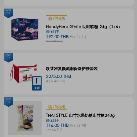
TOP
13
满1件8折
HandyHerb G'nite 助眠软糖 24g（1x6）
最优到手
192.00 THB
(约￥ 39.31)
240.00 THB
TOP
14
欧莱雅复颜滋润保湿护肤套装
2275.00 THB
(约￥ 465.77)
满赠
TOP
15
满1件8折
THAI STYLE 山竹水果奶糖山竹糖240g
最优到手
116.00 THB
(约￥ 23.75)
145.00 THB