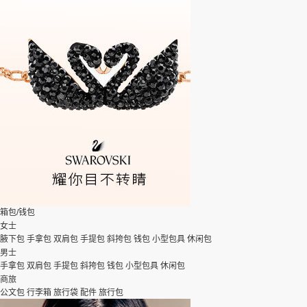
箱包/钱包
女士
腋下包
手拿包
双肩包
手提包
斜挎包
钱包
小型包具
休闲包
男士
手拿包
双肩包
手提包
斜挎包
钱包
小型包具
休闲包
商旅
公文包
行李箱
旅行袋
配件
旅行包