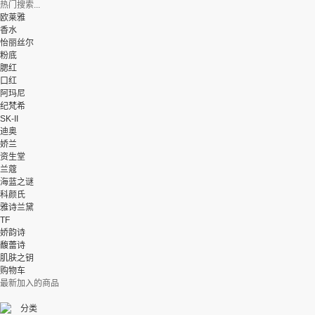
热门搜索...
欧莱雅
香水
怡丽丝尔
粉底
腮红
口红
阿玛尼
纪梵希
SK-II
迪奥
娇兰
资生堂
兰蔻
海蓝之谜
科颜氏
雅诗兰黛
TF
娇韵诗
馥蕾诗
肌肤之钥
购物车
最新加入的商品
分类