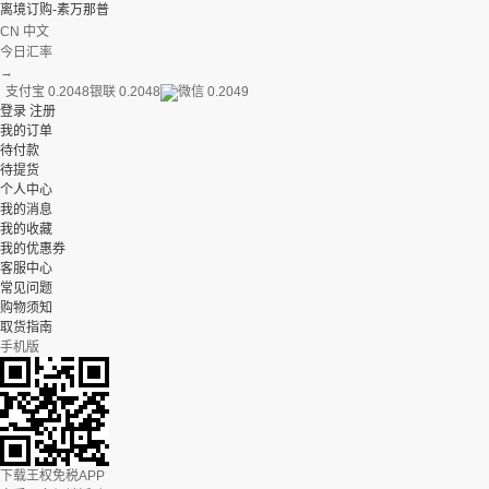
离境订购-素万那普
CN 中文
今日汇率
→
支付宝 0.2048
银联 0.2048
微信 0.2049
登录
注册
我的订单
待付款
待提货
个人中心
我的消息
我的收藏
我的优惠券
客服中心
常见问题
购物须知
取货指南
手机版
下载王权免税APP