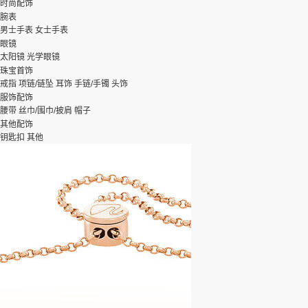
时尚配饰
腕表
男士手表
女士手表
眼镜
太阳镜
光学眼镜
珠宝首饰
戒指
项链/链坠
耳饰
手链/手镯
头饰
服饰配饰
腰带
丝巾/围巾/披肩
帽子
其他配饰
钥匙扣
其他