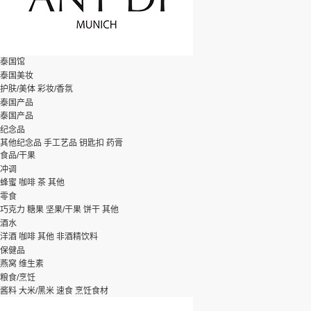
泰国馆
泰国美妆
护肤/美体
彩妆/香氛
泰国产品
泰国产品
纪念品
其他纪念品
手工艺品
钥匙扣
药膏
食品/干果
冲调
蜂蜜
咖啡
茶
其他
零食
巧克力
糖果
坚果/干果
饼干
其他
酒水
洋酒
咖啡
其他
非酒精饮料
保健品
燕窝
维生素
粮食/烹饪
酱料
大米/黑米
速食
烹饪食材