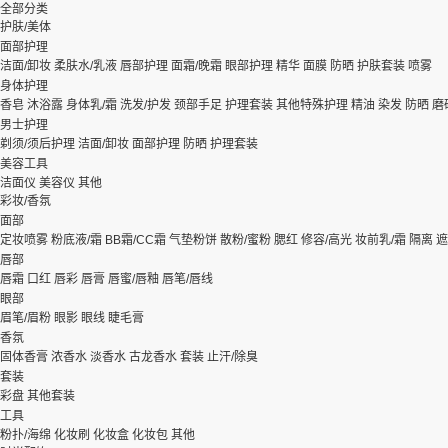
全部分类
护肤/美体
面部护理
洁面/卸妆
柔肤水/乳液
唇部护理
面霜/晚霜
眼部护理
精华
面膜
防晒
护肤套装
喷雾
身体护理
香皂
沐浴露
身体乳/霜
洗发/护发
颈部手足
护理套装
其他特殊护理
精油
染发
防晒
磨
男士护理
剃须/须后护理
洁面/卸妆
面部护理
防晒
护理套装
美容工具
洁面仪
美容仪
其他
彩妆/香氛
面部
定妆喷雾
粉底液/霜
BB霜/CC霜
气垫粉饼
散粉/蜜粉
腮红
修容/高光
妆前乳/霜
隔离
遮
唇部
唇霜
口红
唇彩
唇膏
唇蜜/唇釉
唇笔/唇线
眼部
眉笔/眉粉
眼影
眼线
睫毛膏
香氛
固体香膏
浓香水
淡香水
古龙香水
套装
止汗/除臭
套装
彩盘
其他套装
工具
粉扑/海绵
化妆刷
化妆盒
化妆包
其他