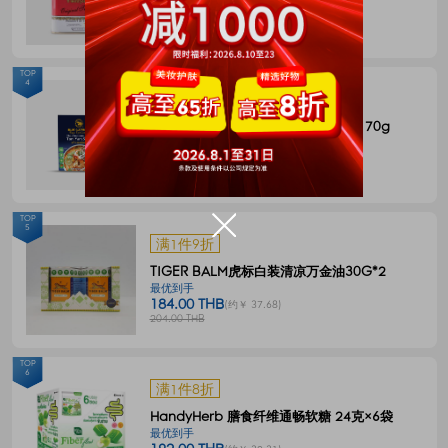
144.00 THB
(约￥ 29.49)
180.00 THB
TOP
4
满1件8折
BLUE ELEPHANT 冬阴功一体式汤料 70g
最优到手
55.00 THB
(约￥ 11.27)
68.00 THB
TOP
5
满1件9折
TIGER BALM虎标白装清凉万金油30G*2
最优到手
184.00 THB
(约￥ 37.68)
204.00 THB
TOP
6
满1件8折
HandyHerb 膳食纤维通畅软糖 24克×6袋
最优到手