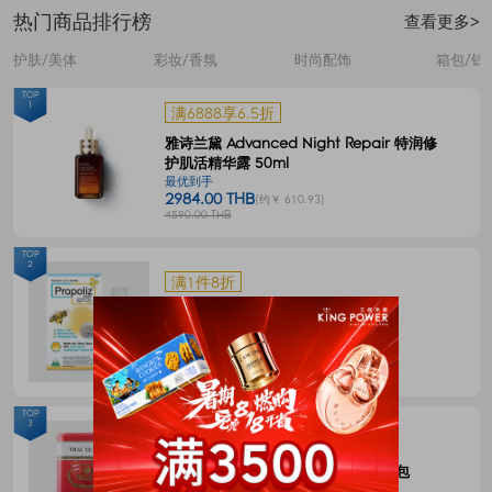
热门商品排行榜
查看更多>
护肤/美体
彩妆/香氛
时尚配饰
箱包/钱
TOP
1
满6888享6.5折
雅诗兰黛 Advanced Night Repair 特润修
护肌活精华露 50ml
最优到手
2984.00 THB
(约￥ 610.93)
4590.00 THB
TOP
2
满1件8折
Propoliz 蜂胶口腔喷剂 15毫升
最优到手
120.00 THB
(约￥ 24.57)
150.00 THB
TOP
3
满1件8折
CHATRAMUE泰国手标红茶包4g*50包
最优到手