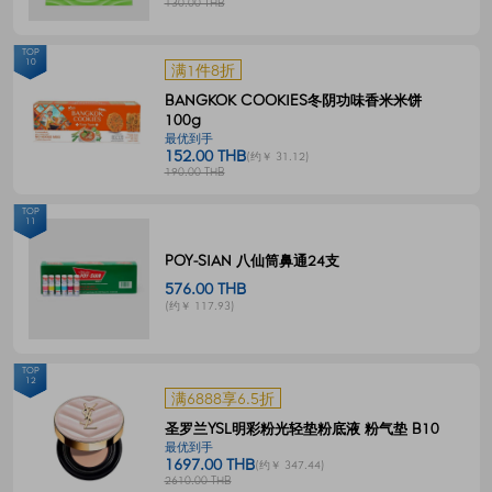
130.00 THB
TOP
10
满1件8折
BANGKOK COOKIES冬阴功味香米米饼
100g
最优到手
152.00 THB
(约￥ 31.12)
190.00 THB
TOP
11
POY-SIAN 八仙筒鼻通24支
576.00 THB
(约￥ 117.93)
TOP
12
满6888享6.5折
圣罗兰YSL明彩粉光轻垫粉底液 粉气垫 B10
最优到手
1697.00 THB
(约￥ 347.44)
2610.00 THB