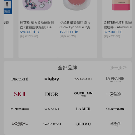
满赠
满6888享6.5折
KAGE 晕染腮红 Shy
GETBEAUTE 肌肤愉悦
欧莱雅复颜活力紧致修
梦
Glow Lychee 4.2克
腮红棒 - Always You
护套装
199.00 THB
379.00 THB
9
最优到手
(约￥40.75)
(约￥77.60)
(
1076.00 THB
(约￥220.30)
1655.00 THB
全部品牌
换一换