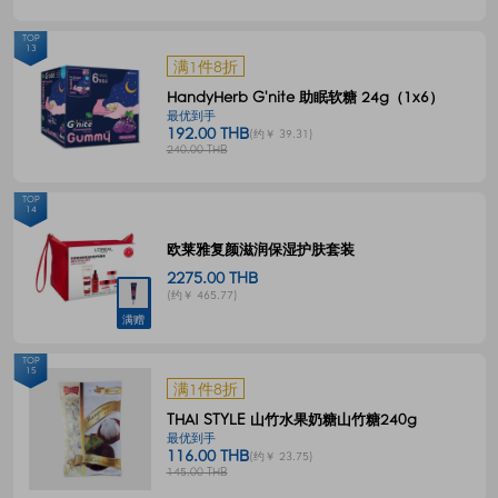
TOP
13
满1件8折
HandyHerb G'nite 助眠软糖 24g（1x6）
最优到手
192.00 THB
(约￥ 39.31)
240.00 THB
TOP
14
欧莱雅复颜滋润保湿护肤套装
2275.00 THB
(约￥ 465.77)
满赠
TOP
15
满1件8折
THAI STYLE 山竹水果奶糖山竹糖240g
最优到手
116.00 THB
(约￥ 23.75)
145.00 THB