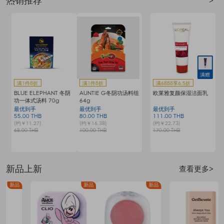
热销推荐
>
满赠
满赠
满1件8折
满6888享6.5折
满2件5.5折
AUNTIE G冬阴功汤料组
欧莱雅复颜保湿洁面乳
海蓝之谜修护精萃水
64g
200毫升
最优到手
最优到手
最优到手
80.00 THB
111.00 THB
4235.00 THB
7
(约￥16.38)
(约￥22.73)
(约￥867.05)
(
100.00 THB
170.00 THB
7700.00 THB
1
新品上新
查看更多>
品
新品
新品
新品