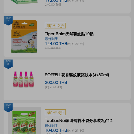
192.00 THB
(约￥ 39.31)
240.00 THB
TOP
7
满1件9折
Tiger Balm天然驱蚊贴10贴
最优到手
144.00 THB
(约￥ 29.49)
159.00 THB
TOP
8
SOFFELL花香驱蚊液驱蚊水(4x80ml)
300.00 THB
(约￥ 61.43)
TOP
9
满1件8折
TaoKaeNoi原味海苔小袋分享装2g*12
最优到手
104.00 THB
(约￥ 21.30)