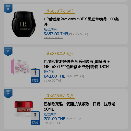
TOP
16
满6888享6.5折
HR赫莲娜Replasty 50PX 黑绷带晚霜 100毫
升
最优到手
9653.00 THB
(约￥ 1976.30)
14850.00 THB
TOP
17
满6888享6.5折
巴黎欧莱雅净透亮白系列焕白[烟酰胺 +
MELASYL™*色斑修正成分]套装 180ML
最优到手
842.00 THB
(约￥ 172.39)
满赠
1295.00 THB
TOP
18
满6888享6.5折
巴黎欧莱雅 - 复颜抗皱紧致 - 日霜 - 抗衰老
50ML
最优到手
351.00 THB
(约￥ 71.87)
满赠
540.00 THB