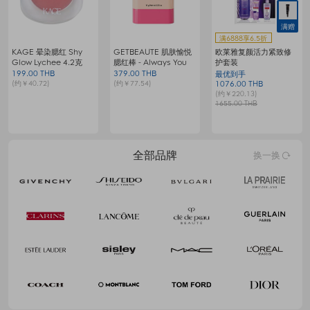
满赠
满6888享6.5折
KAGE 晕染腮红 Shy
GETBEAUTE 肌肤愉悦
欧莱雅复颜活力紧致修
梦
Glow Lychee 4.2克
腮红棒 - Always You
护套装
199.00 THB
379.00 THB
9
最优到手
(约￥40.72)
(约￥77.54)
(
1076.00 THB
(约￥220.13)
1655.00 THB
全部品牌
换一换