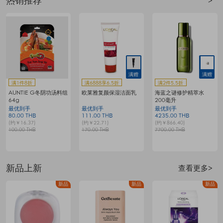
热销推荐
>
满赠
满赠
满1件8折
满6888享6.5折
满2件5.5折
AUNTIE G冬阴功汤料组
欧莱雅复颜保湿洁面乳
海蓝之谜修护精萃水
64g
200毫升
最优到手
最优到手
最优到手
80.00 THB
111.00 THB
4235.00 THB
7
(约￥16.37)
(约￥22.71)
(约￥866.40)
(
100.00 THB
170.00 THB
7700.00 THB
1
新品上新
查看更多>
品
新品
新品
新品