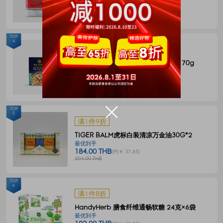
144.00 THB
(约￥ 29.46)
180.00 THB
TOP
4
满1件8折
BLUE ELEPHANT 冬阴功一体式汤料 70g
最优到手
55.00 THB
(约￥ 11.26)
68.00 THB
TOP
5
满1件9折
TIGER BALM虎标白装清凉万金油30G*2
最优到手
184.00 THB
(约￥ 37.65)
204.00 THB
TOP
6
满1件8折
HandyHerb 膳食纤维通畅软糖 24克×6袋
最优到手