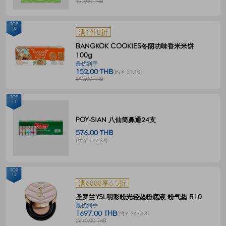
130.00 THB
TOP
10
满1件8折
BANGKOK COOKIES冬阴功味香米米饼
100g
最优到手
152.00 THB
(约￥ 31.10)
190.00 THB
TOP
11
POY-SIAN 八仙筒鼻通24支
576.00 THB
(约￥ 117.84)
TOP
12
满6888享6.5折
圣罗兰YSL明彩粉光轻垫粉底液 粉气垫 B10
最优到手
1697.00 THB
(约￥ 347.18)
2610.00 THB