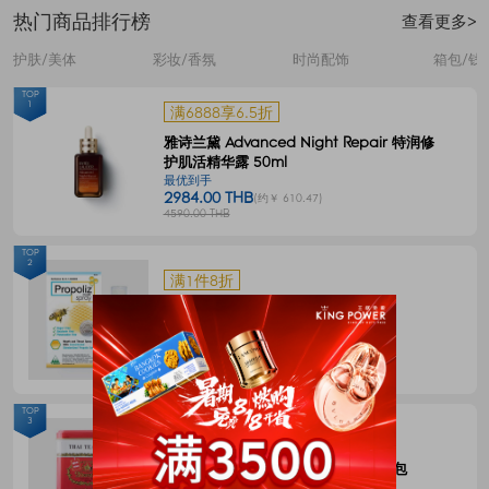
热门商品排行榜
查看更多>
护肤/美体
彩妆/香氛
时尚配饰
箱包/钱
TOP
1
满6888享6.5折
雅诗兰黛 Advanced Night Repair 特润修
护肌活精华露 50ml
最优到手
2984.00 THB
(约￥ 610.47)
4590.00 THB
TOP
2
满1件8折
Propoliz 蜂胶口腔喷剂 15毫升
最优到手
120.00 THB
(约￥ 24.55)
150.00 THB
TOP
3
满1件8折
CHATRAMUE泰国手标红茶包4g*50包
最优到手