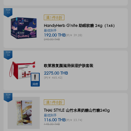
TOP
13
满1件8折
HandyHerb G'nite 助眠软糖 24g（1x6）
最优到手
192.00 THB
(约￥ 39.28)
240.00 THB
TOP
14
欧莱雅复颜滋润保湿护肤套装
2275.00 THB
(约￥ 465.42)
满赠
TOP
15
满1件8折
THAI STYLE 山竹水果奶糖山竹糖240g
最优到手
116.00 THB
(约￥ 23.74)
145.00 THB