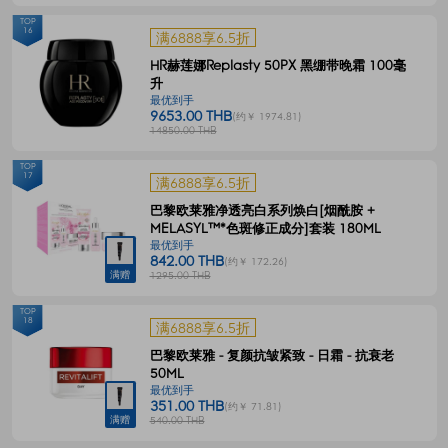
TOP
16
满6888享6.5折
HR赫莲娜Replasty 50PX 黑绷带晚霜 100毫
升
最优到手
9653.00 THB
(约￥ 1974.81)
14850.00 THB
TOP
17
满6888享6.5折
巴黎欧莱雅净透亮白系列焕白[烟酰胺 +
MELASYL™*色斑修正成分]套装 180ML
最优到手
842.00 THB
(约￥ 172.26)
满赠
1295.00 THB
TOP
18
满6888享6.5折
巴黎欧莱雅 - 复颜抗皱紧致 - 日霜 - 抗衰老
50ML
最优到手
351.00 THB
(约￥ 71.81)
满赠
540.00 THB