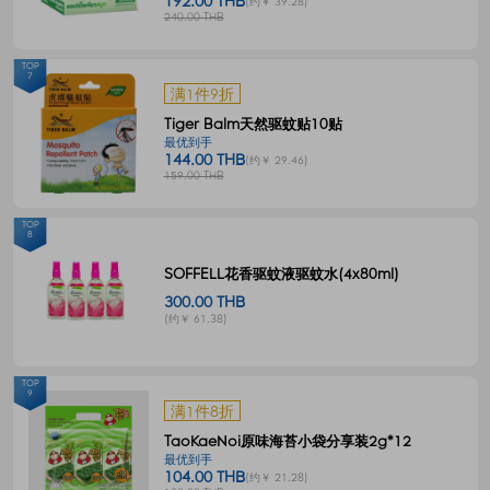
192.00 THB
(约￥ 39.28)
240.00 THB
TOP
7
满1件9折
Tiger Balm天然驱蚊贴10贴
最优到手
144.00 THB
(约￥ 29.46)
159.00 THB
TOP
8
SOFFELL花香驱蚊液驱蚊水(4x80ml)
300.00 THB
(约￥ 61.38)
TOP
9
满1件8折
TaoKaeNoi原味海苔小袋分享装2g*12
最优到手
104.00 THB
(约￥ 21.28)