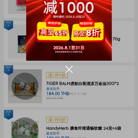
144.00 THB
(约￥ 29.49)
180.00 THB
TOP
4
满1件8折
BLUE ELEPHANT 冬阴功一体式汤料 70g
最优到手
55.00 THB
(约￥ 11.27)
68.00 THB
TOP
5
满1件9折
TIGER BALM虎标白装清凉万金油30G*2
最优到手
184.00 THB
(约￥ 37.68)
204.00 THB
TOP
6
满1件8折
HandyHerb 膳食纤维通畅软糖 24克×6袋
最优到手