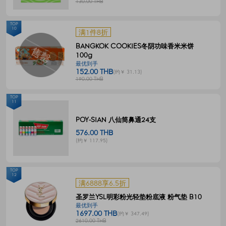
130.00 THB
TOP
10
满1件8折
BANGKOK COOKIES冬阴功味香米米饼
100g
最优到手
152.00 THB
(约￥ 31.13)
190.00 THB
TOP
11
POY-SIAN 八仙筒鼻通24支
576.00 THB
(约￥ 117.95)
TOP
12
满6888享6.5折
圣罗兰YSL明彩粉光轻垫粉底液 粉气垫 B10
最优到手
1697.00 THB
(约￥ 347.49)
2610.00 THB