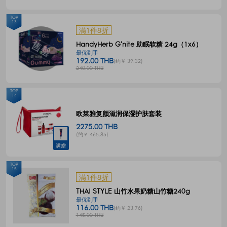
TOP
13
满1件8折
HandyHerb G'nite 助眠软糖 24g（1x6）
最优到手
192.00 THB
(约￥ 39.32)
240.00 THB
TOP
14
欧莱雅复颜滋润保湿护肤套装
2275.00 THB
(约￥ 465.85)
满赠
TOP
15
满1件8折
THAI STYLE 山竹水果奶糖山竹糖240g
最优到手
116.00 THB
(约￥ 23.76)
145.00 THB