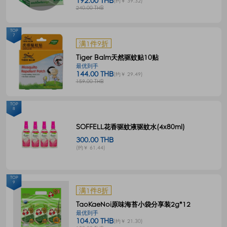
192.00 THB
(约￥ 39.32)
240.00 THB
TOP
7
满1件9折
Tiger Balm天然驱蚊贴10贴
最优到手
144.00 THB
(约￥ 29.49)
159.00 THB
TOP
8
SOFFELL花香驱蚊液驱蚊水(4x80ml)
300.00 THB
(约￥ 61.44)
TOP
9
满1件8折
TaoKaeNoi原味海苔小袋分享装2g*12
最优到手
104.00 THB
(约￥ 21.30)