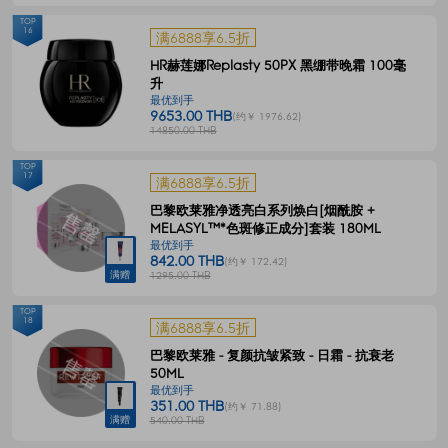
TOP
16
满6888享6.5折
HR赫莲娜Replasty 50PX 黑绷带晚霜 100毫
升
最优到手
9653.00 THB
(约￥ 1976.62)
14850.00 THB
TOP
17
满6888享6.5折
巴黎欧莱雅净透亮白系列焕白[烟酰胺 +
MELASYL™*色斑修正成分]套装 180ML
最优到手
842.00 THB
(约￥ 172.42)
满赠
1295.00 THB
TOP
18
满6888享6.5折
巴黎欧莱雅 - 复颜抗皱紧致 - 日霜 - 抗衰老
50ML
最优到手
351.00 THB
(约￥ 71.88)
满赠
540.00 THB