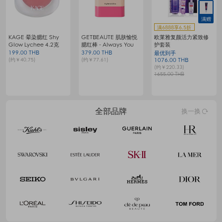
满赠
满6888享6.5折
KAGE 晕染腮红 Shy
GETBEAUTE 肌肤愉悦
欧莱雅复颜活力紧致修
梦
Glow Lychee 4.2克
腮红棒 - Always You
护套装
199.00 THB
379.00 THB
9
最优到手
(约￥40.75)
(约￥77.61)
(
1076.00 THB
(约￥220.33)
1655.00 THB
全部品牌
换一换