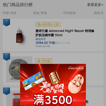
热门商品排行榜
查看更多>
护肤/美体
彩妆/香氛
时尚配饰
箱包/钱
TOP
1
满6888享6.5折
雅诗兰黛 Advanced Night Repair 特润修
护肌活精华露 50ml
最优到手
2984.00 THB
(约￥ 611.03)
4590.00 THB
TOP
2
满1件8折
Propoliz 蜂胶口腔喷剂 15毫升
最优到手
120.00 THB
(约￥ 24.58)
150.00 THB
TOP
3
满1件8折
CHATRAMUE泰国手标红茶包4g*50包
最优到手