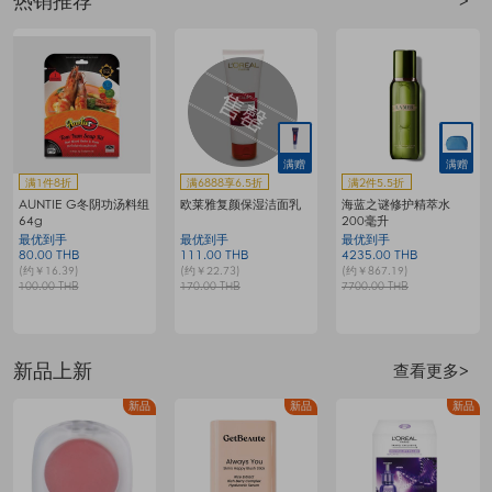
热销推荐
>
满赠
满赠
满1件8折
满6888享6.5折
满2件5.5折
AUNTIE G冬阴功汤料组
欧莱雅复颜保湿洁面乳
海蓝之谜修护精萃水
64g
200毫升
最优到手
最优到手
最优到手
80.00 THB
111.00 THB
4235.00 THB
7
(约￥16.39)
(约￥22.73)
(约￥867.19)
(
100.00 THB
170.00 THB
7700.00 THB
1
新品上新
查看更多>
品
新品
新品
新品