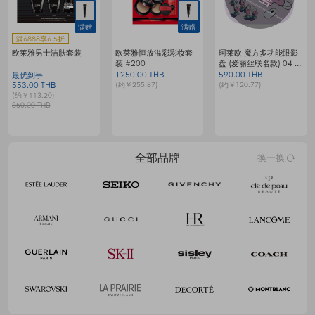
满赠
满赠
满6888享6.5折
欧莱雅男士洁肤套装
欧莱雅恒放溢彩彩妆套
珂莱欧 魔方多功能眼影
装 #200
盘 (爱丽丝联名款) 04 梦
G
境生蚝小生灵
1250.00 THB
590.00 THB
1
最优到手
(约￥255.87)
(约￥120.77)
(
553.00 THB
(约￥113.20)
850.00 THB
全部品牌
换一换