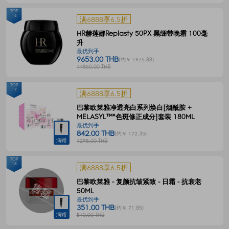
TOP
16
满6888享6.5折
HR赫莲娜Replasty 50PX 黑绷带晚霜 100毫
升
最优到手
9653.00 THB
(约￥ 1975.88)
14850.00 THB
TOP
17
满6888享6.5折
巴黎欧莱雅净透亮白系列焕白[烟酰胺 +
MELASYL™*色斑修正成分]套装 180ML
最优到手
842.00 THB
(约￥ 172.35)
满赠
1295.00 THB
TOP
18
满6888享6.5折
巴黎欧莱雅 - 复颜抗皱紧致 - 日霜 - 抗衰老
50ML
最优到手
351.00 THB
(约￥ 71.85)
满赠
540.00 THB