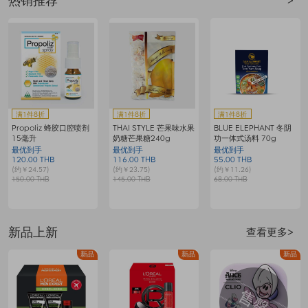
热销推荐
>
赠
满1件8折
满1件8折
满1件8折
Propoliz 蜂胶口腔喷剂
THAI STYLE 芒果味水果
BLUE ELEPHANT 冬阴
15毫升
奶糖芒果糖240g
功一体式汤料 70g
最优到手
最优到手
最优到手
120.00 THB
116.00 THB
55.00 THB
8
(约￥24.57)
(约￥23.75)
(约￥11.26)
(
150.00 THB
145.00 THB
68.00 THB
1
新品上新
查看更多>
新品
新品
新品