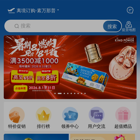
离境订购-素万那普
搜索
搜索
提货地图
特价促销
排行榜
领券中心
用户交流
超值赠品