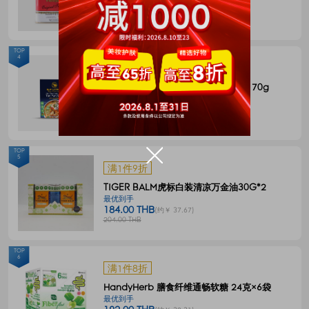
144.00 THB
(约￥ 29.48)
180.00 THB
TOP
4
满1件8折
BLUE ELEPHANT 冬阴功一体式汤料 70g
最优到手
55.00 THB
(约￥ 11.26)
68.00 THB
TOP
5
满1件9折
TIGER BALM虎标白装清凉万金油30G*2
最优到手
184.00 THB
(约￥ 37.67)
204.00 THB
TOP
6
满1件8折
HandyHerb 膳食纤维通畅软糖 24克×6袋
最优到手