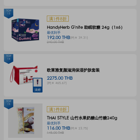
TOP
13
满1件8折
HandyHerb G'nite 助眠软糖 24g（1x6）
最优到手
192.00 THB
(约￥ 39.31)
240.00 THB
TOP
14
欧莱雅复颜滋润保湿护肤套装
2275.00 THB
(约￥ 465.67)
满赠
TOP
15
满1件8折
THAI STYLE 山竹水果奶糖山竹糖240g
最优到手
116.00 THB
(约￥ 23.75)
145.00 THB