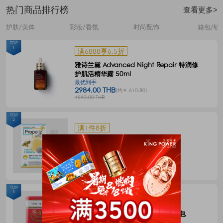
热门商品排行榜
查看更多>
护肤/美体
彩妆/香氛
时尚配饰
箱包/钱
TOP
1
满6888享6.5折
雅诗兰黛 Advanced Night Repair 特润修
护肌活精华露 50ml
最优到手
2984.00 THB
(约￥ 610.80)
4590.00 THB
TOP
2
满1件8折
Propoliz 蜂胶口腔喷剂 15毫升
最优到手
120.00 THB
(约￥ 24.57)
150.00 THB
TOP
3
满1件8折
CHATRAMUE泰国手标红茶包4g*50包
最优到手