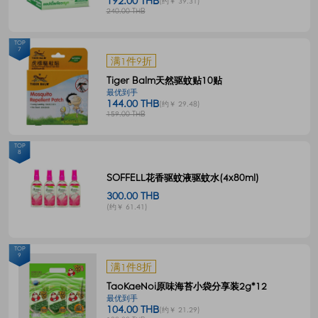
192.00 THB
(约￥ 39.31)
240.00 THB
TOP
7
满1件9折
Tiger Balm天然驱蚊贴10贴
最优到手
144.00 THB
(约￥ 29.48)
159.00 THB
TOP
8
SOFFELL花香驱蚊液驱蚊水(4x80ml)
300.00 THB
(约￥ 61.41)
TOP
9
满1件8折
TaoKaeNoi原味海苔小袋分享装2g*12
最优到手
104.00 THB
(约￥ 21.29)