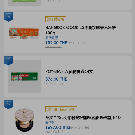
130.00 THB
TOP
10
满1件8折
BANGKOK COOKIES冬阴功味香米米饼
100g
最优到手
152.00 THB
(约￥ 31.12)
190.00 THB
TOP
11
POY-SIAN 八仙筒鼻通24支
576.00 THB
(约￥ 117.91)
TOP
12
满6888享6.5折
圣罗兰YSL明彩粉光轻垫粉底液 粉气垫 B10
最优到手
1697.00 THB
(约￥ 347.36)
2610.00 THB