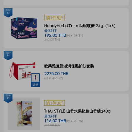
TOP
13
满1件8折
HandyHerb G'nite 助眠软糖 24g（1x6）
最优到手
192.00 THB
(约￥ 39.31)
240.00 THB
TOP
14
欧莱雅复颜滋润保湿护肤套装
2275.00 THB
(约￥ 465.67)
满赠
TOP
15
满1件8折
THAI STYLE 山竹水果奶糖山竹糖240g
最优到手
116.00 THB
(约￥ 23.75)
145.00 THB