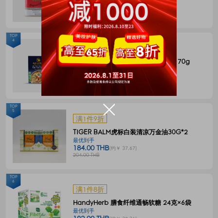
144.00 THB
(约￥ 29.48)
180.00 THB
TOP
4
满1件8折
BLUE ELEPHANT 冬阴功一体式汤料 70g
最优到手
55.00 THB
(约￥ 11.26)
68.00 THB
TOP
5
满1件9折
TIGER BALM虎标白装清凉万金油30G*2
最优到手
184.00 THB
(约￥ 37.67)
204.00 THB
TOP
6
满1件8折
HandyHerb 膳食纤维通畅软糖 24克×6袋
最优到手