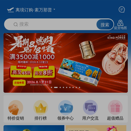
离境订购-素万那普
搜索
搜索
提货地图
特价促销
排行榜
领券中心
用户交流
超值赠品