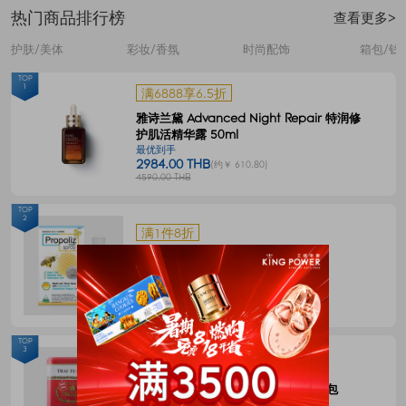
热门商品排行榜
查看更多>
护肤/美体
彩妆/香氛
时尚配饰
箱包/钱
TOP
1
满6888享6.5折
雅诗兰黛 Advanced Night Repair 特润修
护肌活精华露 50ml
最优到手
2984.00 THB
(约￥ 610.80)
4590.00 THB
TOP
2
满1件8折
Propoliz 蜂胶口腔喷剂 15毫升
最优到手
120.00 THB
(约￥ 24.57)
150.00 THB
TOP
3
满1件8折
CHATRAMUE泰国手标红茶包4g*50包
最优到手