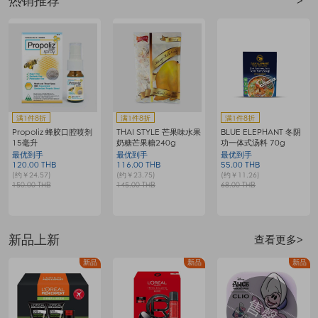
热销推荐
>
赠
满1件8折
满1件8折
满1件8折
Propoliz 蜂胶口腔喷剂
THAI STYLE 芒果味水果
BLUE ELEPHANT 冬阴
15毫升
奶糖芒果糖240g
功一体式汤料 70g
最优到手
最优到手
最优到手
120.00 THB
116.00 THB
55.00 THB
8
(约￥24.57)
(约￥23.75)
(约￥11.26)
(
150.00 THB
145.00 THB
68.00 THB
1
新品上新
查看更多>
新品
新品
新品