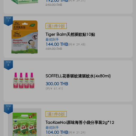
192.00 THB
(约￥ 39.31)
240.00 THB
TOP
7
满1件9折
Tiger Balm天然驱蚊贴10贴
最优到手
144.00 THB
(约￥ 29.48)
159.00 THB
TOP
8
SOFFELL花香驱蚊液驱蚊水(4x80ml)
300.00 THB
(约￥ 61.41)
TOP
9
满1件8折
TaoKaeNoi原味海苔小袋分享装2g*12
最优到手
104.00 THB
(约￥ 21.29)