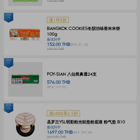
130.00 THB
TOP
10
满1件8折
BANGKOK COOKIES冬阴功味香米米饼
100g
最优到手
152.00 THB
(约￥ 31.12)
190.00 THB
TOP
11
POY-SIAN 八仙筒鼻通24支
576.00 THB
(约￥ 117.91)
TOP
12
满6888享6.5折
圣罗兰YSL明彩粉光轻垫粉底液 粉气垫 B10
最优到手
1697.00 THB
(约￥ 347.36)
2610.00 THB