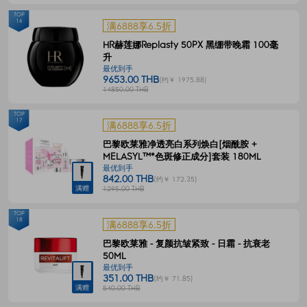
TOP
16
满6888享6.5折
HR赫莲娜Replasty 50PX 黑绷带晚霜 100毫
升
最优到手
9653.00 THB
(约￥ 1975.88)
14850.00 THB
TOP
17
满6888享6.5折
巴黎欧莱雅净透亮白系列焕白[烟酰胺 +
MELASYL™*色斑修正成分]套装 180ML
最优到手
842.00 THB
(约￥ 172.35)
满赠
1295.00 THB
TOP
18
满6888享6.5折
巴黎欧莱雅 - 复颜抗皱紧致 - 日霜 - 抗衰老
50ML
最优到手
351.00 THB
(约￥ 71.85)
满赠
540.00 THB