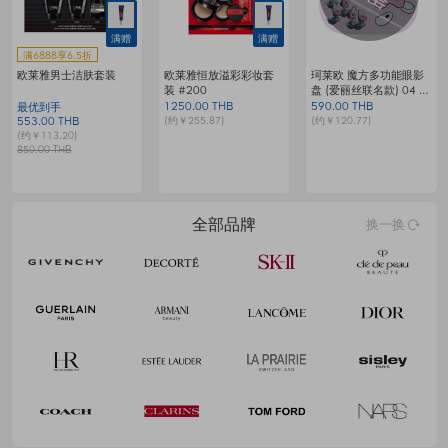
满赠
满赠
满6888享6.5折
欧莱雅男士洁肤套装
欧莱雅恒放溢彩彩妆套
珂莱欧 魔方多功能眼影
装 #200
盘 (爱丽丝联名款) 04 梦
G
境生蚝小生灵
1250.00 THB
590.00 THB
1
最优到手
(约￥255.87)
(约￥120.77)
(
553.00 THB
(约￥113.20)
850.00 THB
全部品牌
换一换