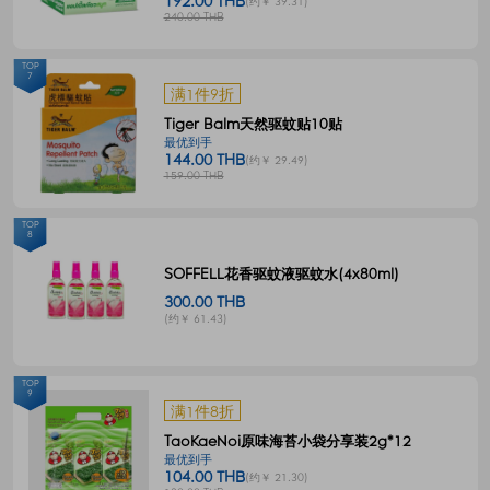
192.00 THB
(约￥ 39.31)
240.00 THB
TOP
7
满1件9折
Tiger Balm天然驱蚊贴10贴
最优到手
144.00 THB
(约￥ 29.49)
159.00 THB
TOP
8
SOFFELL花香驱蚊液驱蚊水(4x80ml)
300.00 THB
(约￥ 61.43)
TOP
9
满1件8折
TaoKaeNoi原味海苔小袋分享装2g*12
最优到手
104.00 THB
(约￥ 21.30)