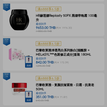
TOP
16
满6888享6.5折
HR赫莲娜Replasty 50PX 黑绷带晚霜 100毫
升
最优到手
9653.00 THB
(约￥ 1976.30)
14850.00 THB
TOP
17
满6888享6.5折
巴黎欧莱雅净透亮白系列焕白[烟酰胺 +
MELASYL™*色斑修正成分]套装 180ML
最优到手
842.00 THB
(约￥ 172.39)
满赠
1295.00 THB
TOP
18
满6888享6.5折
巴黎欧莱雅 - 复颜抗皱紧致 - 日霜 - 抗衰老
50ML
最优到手
351.00 THB
(约￥ 71.87)
满赠
540.00 THB