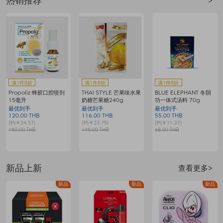
热销推荐
>
满赠
满赠
满1件8折
满6888享6.5折
满2件5.5折
AUNTIE G冬阴功汤料组
欧莱雅复颜保湿洁面乳
海蓝之谜修护精萃水
64g
200毫升
最优到手
最优到手
最优到手
80.00 THB
111.00 THB
4235.00 THB
7
(约￥16.38)
(约￥22.73)
(约￥867.05)
(
100.00 THB
170.00 THB
7700.00 THB
1
新品上新
查看更多>
品
新品
新品
新品