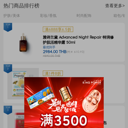
热门商品排行榜
查看更多>
护肤/美体
彩妆/香氛
时尚配饰
箱包/钱
TOP
1
满6888享6.5折
雅诗兰黛 Advanced Night Repair 特润修
护肌活精华露 50ml
最优到手
2984.00 THB
(约￥ 610.93)
4590.00 THB
TOP
2
满1件8折
Propoliz 蜂胶口腔喷剂 15毫升
最优到手
120.00 THB
(约￥ 24.57)
150.00 THB
TOP
3
满1件8折
CHATRAMUE泰国手标红茶包4g*50包
最优到手