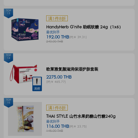
TOP
13
满1件8折
HandyHerb G'nite 助眠软糖 24g（1x6）
最优到手
192.00 THB
(约￥ 39.31)
240.00 THB
TOP
14
欧莱雅复颜滋润保湿护肤套装
2275.00 THB
(约￥ 465.77)
满赠
TOP
15
满1件8折
THAI STYLE 山竹水果奶糖山竹糖240g
最优到手
116.00 THB
(约￥ 23.75)
145.00 THB