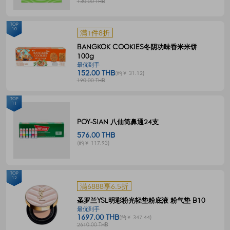
130.00 THB
TOP
10
满1件8折
BANGKOK COOKIES冬阴功味香米米饼
100g
最优到手
152.00 THB
(约￥ 31.12)
190.00 THB
TOP
11
POY-SIAN 八仙筒鼻通24支
576.00 THB
(约￥ 117.93)
TOP
12
满6888享6.5折
圣罗兰YSL明彩粉光轻垫粉底液 粉气垫 B10
最优到手
1697.00 THB
(约￥ 347.44)
2610.00 THB