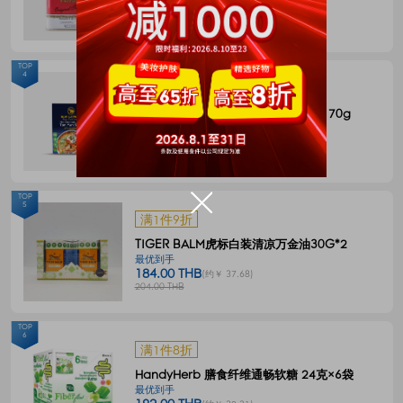
144.00 THB
(约￥ 29.49)
180.00 THB
TOP
4
满1件8折
BLUE ELEPHANT 冬阴功一体式汤料 70g
最优到手
55.00 THB
(约￥ 11.27)
68.00 THB
TOP
5
满1件9折
TIGER BALM虎标白装清凉万金油30G*2
最优到手
184.00 THB
(约￥ 37.68)
204.00 THB
TOP
6
满1件8折
HandyHerb 膳食纤维通畅软糖 24克×6袋
最优到手