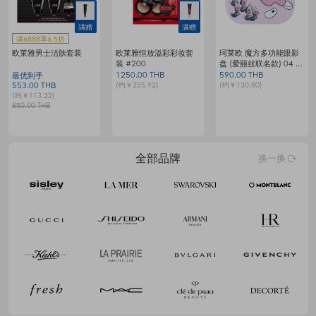
满赠
满6888享6.5折
KAGE 晕染腮红 Shy
GETBEAUTE 肌肤愉悦
欧莱雅复颜活力紧致修
梦
Glow Lychee 4.2克
腮红棒 - Always You
护套装
199.00 THB
379.00 THB
9
最优到手
(约￥40.75)
(约￥77.60)
(
1076.00 THB
(约￥220.30)
1655.00 THB
全部品牌
换一换