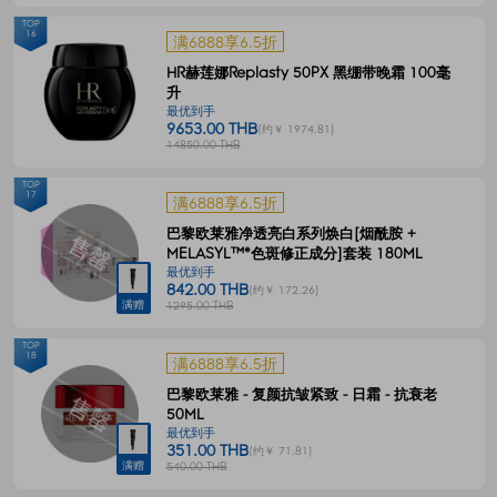
TOP
16
满6888享6.5折
HR赫莲娜Replasty 50PX 黑绷带晚霜 100毫
升
最优到手
9653.00 THB
(约￥ 1974.81)
14850.00 THB
TOP
17
满6888享6.5折
巴黎欧莱雅净透亮白系列焕白[烟酰胺 +
MELASYL™*色斑修正成分]套装 180ML
最优到手
842.00 THB
(约￥ 172.26)
满赠
1295.00 THB
TOP
18
满6888享6.5折
巴黎欧莱雅 - 复颜抗皱紧致 - 日霜 - 抗衰老
50ML
最优到手
351.00 THB
(约￥ 71.81)
满赠
540.00 THB