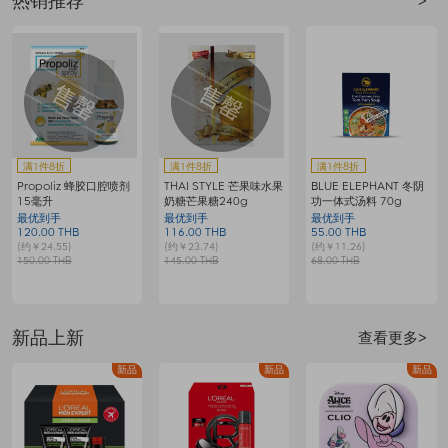
热销推荐
>
满赠
满赠
满1件8折
满6888享6.5折
满2件5.5折
AUNTIE G冬阴功汤料组
欧莱雅复颜保湿洁面乳
海蓝之谜修护精萃水
64g
200毫升
最优到手
最优到手
最优到手
80.00 THB
111.00 THB
4235.00 THB
7
(约￥16.37)
(约￥22.71)
(约￥866.40)
(
100.00 THB
170.00 THB
7700.00 THB
1
新品上新
查看更多>
品
新品
新品
新品