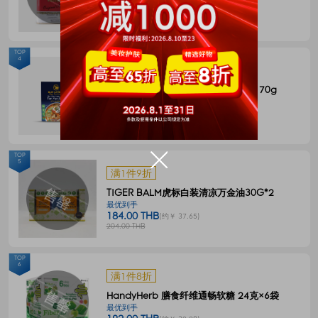
144.00 THB
(约￥ 29.46)
180.00 THB
TOP
4
满1件8折
BLUE ELEPHANT 冬阴功一体式汤料 70g
最优到手
55.00 THB
(约￥ 11.26)
68.00 THB
TOP
5
满1件9折
TIGER BALM虎标白装清凉万金油30G*2
最优到手
184.00 THB
(约￥ 37.65)
204.00 THB
TOP
6
满1件8折
HandyHerb 膳食纤维通畅软糖 24克×6袋
最优到手