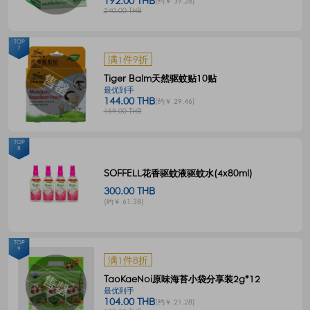
192.00 THB
(约￥ 39.28)
240.00 THB
TOP
7
满1件9折
Tiger Balm天然驱蚊贴10贴
最优到手
144.00 THB
(约￥ 29.46)
159.00 THB
TOP
8
SOFFELL花香驱蚊液驱蚊水(4x80ml)
300.00 THB
(约￥ 61.38)
TOP
9
满1件8折
TaoKaeNoi原味海苔小袋分享装2g*12
最优到手
104.00 THB
(约￥ 21.28)