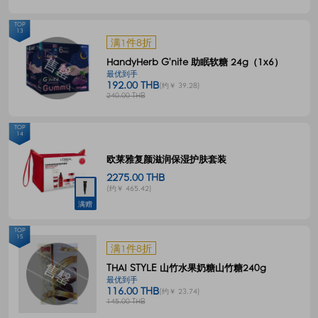
TOP
13
满1件8折
HandyHerb G'nite 助眠软糖 24g（1x6）
最优到手
192.00 THB
(约￥ 39.28)
240.00 THB
TOP
14
欧莱雅复颜滋润保湿护肤套装
2275.00 THB
(约￥ 465.42)
满赠
TOP
15
满1件8折
THAI STYLE 山竹水果奶糖山竹糖240g
最优到手
116.00 THB
(约￥ 23.74)
145.00 THB