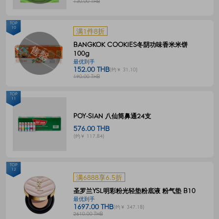
130.00 THB
TOP
10
满1件8折
BANGKOK COOKIES冬阴功味香米米饼
100g
最优到手
152.00 THB
(约￥ 31.10)
190.00 THB
TOP
11
POY-SIAN 八仙筒鼻通24支
576.00 THB
(约￥ 117.84)
TOP
12
满6888享6.5折
圣罗兰YSL明彩粉光轻垫粉底液 粉气垫 B10
最优到手
1697.00 THB
(约￥ 347.18)
2610.00 THB