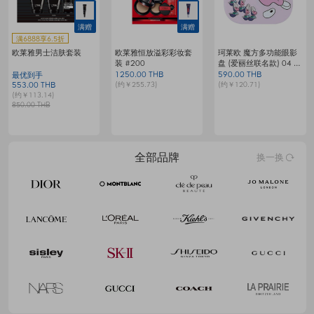
满赠
满6888享6.5折
KAGE 晕染腮红 Shy
GETBEAUTE 肌肤愉悦
欧莱雅复颜活力紧致修
梦
Glow Lychee 4.2克
腮红棒 - Always You
护套装
199.00 THB
379.00 THB
9
最优到手
(约￥40.72)
(约￥77.54)
(
1076.00 THB
(约￥220.13)
1655.00 THB
全部品牌
换一换