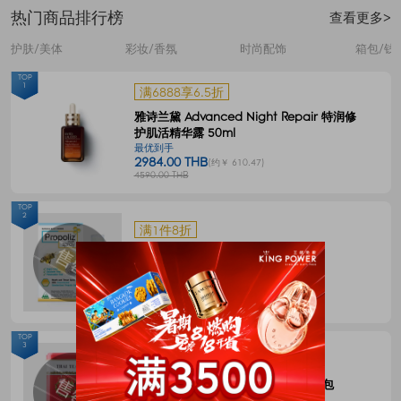
热门商品排行榜
查看更多>
护肤/美体
彩妆/香氛
时尚配饰
箱包/钱
TOP
1
满6888享6.5折
雅诗兰黛 Advanced Night Repair 特润修
护肌活精华露 50ml
最优到手
2984.00 THB
(约￥ 610.47)
4590.00 THB
TOP
2
满1件8折
Propoliz 蜂胶口腔喷剂 15毫升
最优到手
120.00 THB
(约￥ 24.55)
150.00 THB
TOP
3
满1件8折
CHATRAMUE泰国手标红茶包4g*50包
最优到手