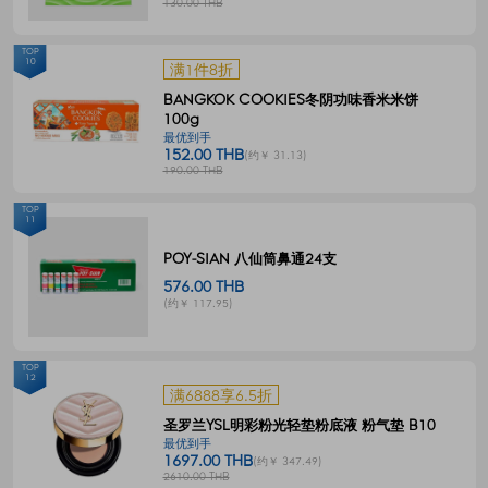
130.00 THB
TOP
10
满1件8折
BANGKOK COOKIES冬阴功味香米米饼
100g
最优到手
152.00 THB
(约￥ 31.13)
190.00 THB
TOP
11
POY-SIAN 八仙筒鼻通24支
576.00 THB
(约￥ 117.95)
TOP
12
满6888享6.5折
圣罗兰YSL明彩粉光轻垫粉底液 粉气垫 B10
最优到手
1697.00 THB
(约￥ 347.49)
2610.00 THB