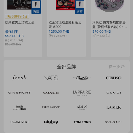
满赠
满赠
满6888享6.5折
欧莱雅男士洁肤套装
欧莱雅恒放溢彩彩妆套
珂莱欧 魔方多功能眼影
装 #200
盘 (爱丽丝联名款) 04 梦
G
境生蚝小生灵
1250.00 THB
590.00 THB
1
最优到手
(约￥255.96)
(约￥120.82)
(
553.00 THB
(约￥113.24)
850.00 THB
全部品牌
换一换