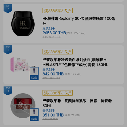
TOP
16
满6888享6.5折
HR赫莲娜Replasty 50PX 黑绷带晚霜 100毫
升
最优到手
9653.00 THB
(约￥ 1976.62)
14850.00 THB
TOP
17
满6888享6.5折
巴黎欧莱雅净透亮白系列焕白[烟酰胺 +
MELASYL™*色斑修正成分]套装 180ML
最优到手
842.00 THB
(约￥ 172.42)
满赠
1295.00 THB
TOP
18
满6888享6.5折
巴黎欧莱雅 - 复颜抗皱紧致 - 日霜 - 抗衰老
50ML
最优到手
351.00 THB
(约￥ 71.88)
满赠
540.00 THB