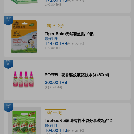
192.00 THB
(约￥ 39.32)
240.00 THB
TOP
7
满1件9折
Tiger Balm天然驱蚊贴10贴
最优到手
144.00 THB
(约￥ 29.49)
159.00 THB
TOP
8
SOFFELL花香驱蚊液驱蚊水(4x80ml)
300.00 THB
(约￥ 61.44)
TOP
9
满1件8折
TaoKaeNoi原味海苔小袋分享装2g*12
最优到手
104.00 THB
(约￥ 21.30)