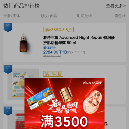
热门商品排行榜
查看更多>
护肤/美体
彩妆/香氛
时尚配饰
箱包/钱
TOP
1
满6888享6.5折
雅诗兰黛 Advanced Night Repair 特润修
护肌活精华露 50ml
最优到手
2984.00 THB
(约￥ 611.03)
4590.00 THB
TOP
2
满1件8折
Propoliz 蜂胶口腔喷剂 15毫升
最优到手
120.00 THB
(约￥ 24.58)
150.00 THB
TOP
3
满1件8折
CHATRAMUE泰国手标红茶包4g*50包
最优到手