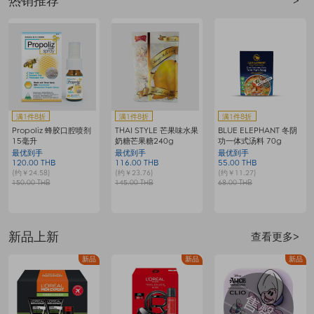
热销推荐
>
赠
满1件8折
满1件8折
满1件8折
Propoliz 蜂胶口腔喷剂
THAI STYLE 芒果味水果
BLUE ELEPHANT 冬阴
15毫升
奶糖芒果糖240g
功一体式汤料 70g
最优到手
最优到手
最优到手
120.00 THB
116.00 THB
55.00 THB
8
(约￥24.58)
(约￥23.76)
(约￥11.27)
(
150.00 THB
145.00 THB
68.00 THB
1
新品上新
查看更多>
新品
新品
新品