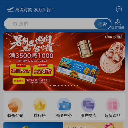
离境订购-素万那普
搜索
搜索
提货地图
特价促销
排行榜
领券中心
用户交流
超值赠品