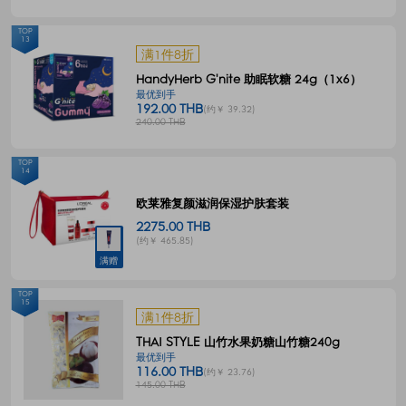
TOP
13
满1件8折
HandyHerb G'nite 助眠软糖 24g（1x6）
最优到手
192.00 THB
(约￥ 39.32)
240.00 THB
TOP
14
欧莱雅复颜滋润保湿护肤套装
2275.00 THB
(约￥ 465.85)
满赠
TOP
15
满1件8折
THAI STYLE 山竹水果奶糖山竹糖240g
最优到手
116.00 THB
(约￥ 23.76)
145.00 THB