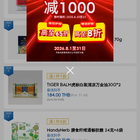
144.00 THB
(约￥ 29.49)
180.00 THB
TOP
4
满1件8折
BLUE ELEPHANT 冬阴功一体式汤料 70g
最优到手
55.00 THB
(约￥ 11.27)
68.00 THB
TOP
5
满1件9折
TIGER BALM虎标白装清凉万金油30G*2
最优到手
184.00 THB
(约￥ 37.68)
204.00 THB
TOP
6
满1件8折
HandyHerb 膳食纤维通畅软糖 24克×6袋
最优到手