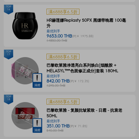
TOP
16
满6888享6.5折
HR赫莲娜Replasty 50PX 黑绷带晚霜 100毫
升
最优到手
9653.00 THB
(约￥ 1975.88)
14850.00 THB
TOP
17
满6888享6.5折
巴黎欧莱雅净透亮白系列焕白[烟酰胺 +
MELASYL™*色斑修正成分]套装 180ML
最优到手
842.00 THB
(约￥ 172.35)
满赠
1295.00 THB
TOP
18
满6888享6.5折
巴黎欧莱雅 - 复颜抗皱紧致 - 日霜 - 抗衰老
50ML
最优到手
351.00 THB
(约￥ 71.85)
满赠
540.00 THB