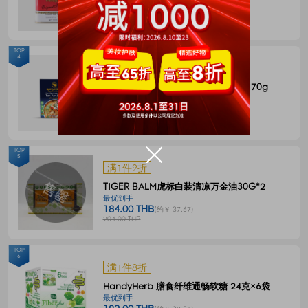
144.00 THB
(约￥ 29.48)
180.00 THB
TOP
4
满1件8折
BLUE ELEPHANT 冬阴功一体式汤料 70g
最优到手
55.00 THB
(约￥ 11.26)
68.00 THB
TOP
5
满1件9折
TIGER BALM虎标白装清凉万金油30G*2
最优到手
184.00 THB
(约￥ 37.67)
204.00 THB
TOP
6
满1件8折
HandyHerb 膳食纤维通畅软糖 24克×6袋
最优到手