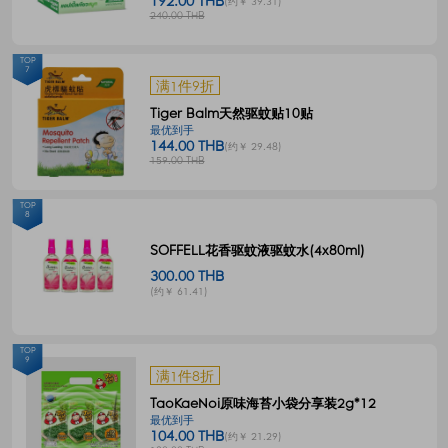
192.00 THB
(约￥ 39.31)
240.00 THB
TOP
7
满1件9折
Tiger Balm天然驱蚊贴10贴
最优到手
144.00 THB
(约￥ 29.48)
159.00 THB
TOP
8
SOFFELL花香驱蚊液驱蚊水(4x80ml)
300.00 THB
(约￥ 61.41)
TOP
9
满1件8折
TaoKaeNoi原味海苔小袋分享装2g*12
最优到手
104.00 THB
(约￥ 21.29)