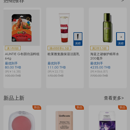
热销推荐
>
满赠
满赠
满1件8折
满6888享6.5折
满2件5.5折
AUNTIE G冬阴功汤料组
欧莱雅复颜保湿洁面乳
海蓝之谜修护精萃水
64g
200毫升
最优到手
最优到手
最优到手
80.00 THB
111.00 THB
4235.00 THB
7
(约￥16.38)
(约￥22.73)
(约￥866.87)
(
100.00 THB
170.00 THB
7700.00 THB
1
新品上新
查看更多>
品
新品
新品
新品