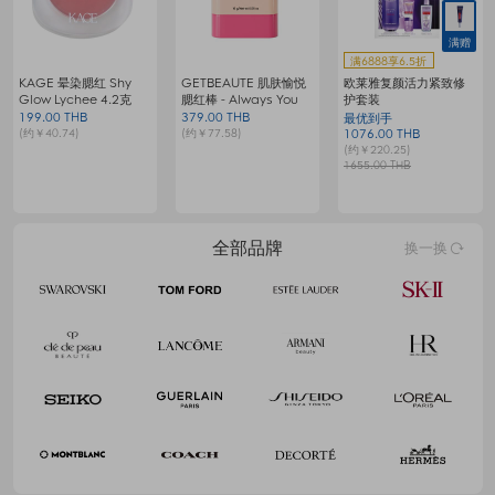
满赠
满6888享6.5折
KAGE 晕染腮红 Shy
GETBEAUTE 肌肤愉悦
欧莱雅复颜活力紧致修
梦
Glow Lychee 4.2克
腮红棒 - Always You
护套装
199.00 THB
379.00 THB
9
最优到手
(约￥40.74)
(约￥77.58)
(
1076.00 THB
(约￥220.25)
1655.00 THB
全部品牌
换一换