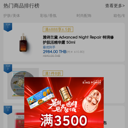
热门商品排行榜
查看更多>
护肤/美体
彩妆/香氛
时尚配饰
箱包/钱
TOP
1
满6888享6.5折
雅诗兰黛 Advanced Night Repair 特润修
护肌活精华露 50ml
最优到手
2984.00 THB
(约￥ 610.80)
4590.00 THB
TOP
2
满1件8折
Propoliz 蜂胶口腔喷剂 15毫升
最优到手
120.00 THB
(约￥ 24.57)
150.00 THB
TOP
3
满1件8折
CHATRAMUE泰国手标红茶包4g*50包
最优到手