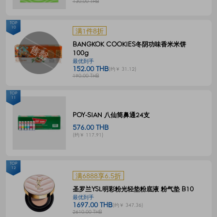
130.00 THB
TOP
10
满1件8折
BANGKOK COOKIES冬阴功味香米米饼
100g
最优到手
152.00 THB
(约￥ 31.12)
190.00 THB
TOP
11
POY-SIAN 八仙筒鼻通24支
576.00 THB
(约￥ 117.91)
TOP
12
满6888享6.5折
圣罗兰YSL明彩粉光轻垫粉底液 粉气垫 B10
最优到手
1697.00 THB
(约￥ 347.36)
2610.00 THB