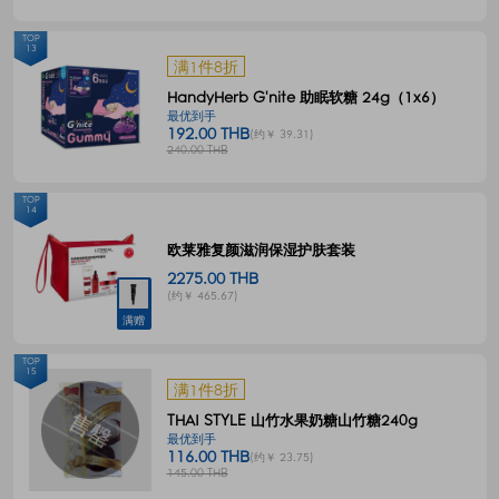
TOP
13
满1件8折
HandyHerb G'nite 助眠软糖 24g（1x6）
最优到手
192.00 THB
(约￥ 39.31)
240.00 THB
TOP
14
欧莱雅复颜滋润保湿护肤套装
2275.00 THB
(约￥ 465.67)
满赠
TOP
15
满1件8折
THAI STYLE 山竹水果奶糖山竹糖240g
最优到手
116.00 THB
(约￥ 23.75)
145.00 THB