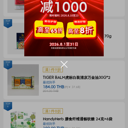
144.00 THB
(约￥ 29.49)
180.00 THB
TOP
4
满1件8折
BLUE ELEPHANT 冬阴功一体式汤料 70g
最优到手
55.00 THB
(约￥ 11.27)
68.00 THB
TOP
5
满1件9折
TIGER BALM虎标白装清凉万金油30G*2
最优到手
184.00 THB
(约￥ 37.68)
204.00 THB
TOP
6
满1件8折
HandyHerb 膳食纤维通畅软糖 24克×6袋
最优到手