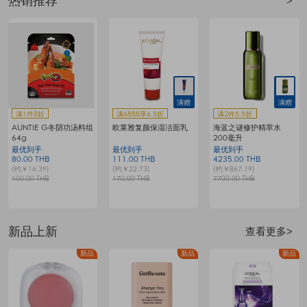
热销推荐
>
满赠
满赠
满1件8折
满6888享6.5折
满2件5.5折
AUNTIE G冬阴功汤料组
欧莱雅复颜保湿洁面乳
海蓝之谜修护精萃水
64g
200毫升
最优到手
最优到手
最优到手
80.00 THB
111.00 THB
4235.00 THB
7
(约￥16.39)
(约￥22.73)
(约￥867.19)
(
100.00 THB
170.00 THB
7700.00 THB
1
新品上新
查看更多>
品
新品
新品
新品