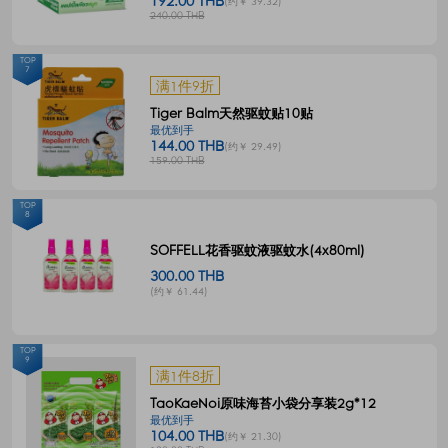
192.00 THB
(约￥ 39.32)
240.00 THB
TOP
7
满1件9折
Tiger Balm天然驱蚊贴10贴
最优到手
144.00 THB
(约￥ 29.49)
159.00 THB
TOP
8
SOFFELL花香驱蚊液驱蚊水(4x80ml)
300.00 THB
(约￥ 61.44)
TOP
9
满1件8折
TaoKaeNoi原味海苔小袋分享装2g*12
最优到手
104.00 THB
(约￥ 21.30)