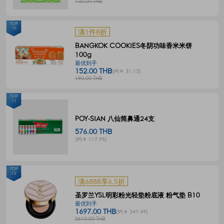
130.00 THB
TOP
10
满1件8折
BANGKOK COOKIES冬阴功味香米米饼
100g
最优到手
152.00 THB
(约￥ 31.13)
190.00 THB
TOP
11
POY-SIAN 八仙筒鼻通24支
576.00 THB
(约￥ 117.95)
TOP
12
满6888享6.5折
圣罗兰YSL明彩粉光轻垫粉底液 粉气垫 B10
最优到手
1697.00 THB
(约￥ 347.49)
2610.00 THB