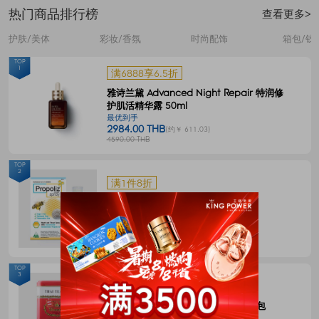
热门商品排行榜
查看更多>
护肤/美体
彩妆/香氛
时尚配饰
箱包/钱
TOP
1
满6888享6.5折
雅诗兰黛 Advanced Night Repair 特润修
护肌活精华露 50ml
最优到手
2984.00 THB
(约￥ 611.03)
4590.00 THB
TOP
2
满1件8折
Propoliz 蜂胶口腔喷剂 15毫升
最优到手
120.00 THB
(约￥ 24.58)
150.00 THB
TOP
3
满1件8折
CHATRAMUE泰国手标红茶包4g*50包
最优到手