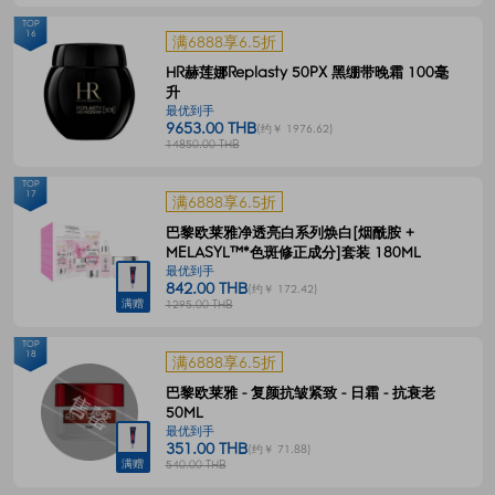
TOP
16
满6888享6.5折
HR赫莲娜Replasty 50PX 黑绷带晚霜 100毫
升
最优到手
9653.00 THB
(约￥ 1976.62)
14850.00 THB
TOP
17
满6888享6.5折
巴黎欧莱雅净透亮白系列焕白[烟酰胺 +
MELASYL™*色斑修正成分]套装 180ML
最优到手
842.00 THB
(约￥ 172.42)
满赠
1295.00 THB
TOP
18
满6888享6.5折
巴黎欧莱雅 - 复颜抗皱紧致 - 日霜 - 抗衰老
50ML
最优到手
351.00 THB
(约￥ 71.88)
满赠
540.00 THB