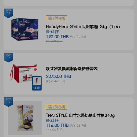
TOP
13
满1件8折
HandyHerb G'nite 助眠软糖 24g（1x6）
最优到手
192.00 THB
(约￥ 39.32)
240.00 THB
TOP
14
欧莱雅复颜滋润保湿护肤套装
2275.00 THB
(约￥ 465.85)
满赠
TOP
15
满1件8折
THAI STYLE 山竹水果奶糖山竹糖240g
最优到手
116.00 THB
(约￥ 23.76)
145.00 THB