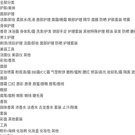
全部分类
护肤/美体
面部护理
洁面/卸妆
柔肤水/乳液
唇部护理
面霜/晚霜
眼部护理
精华
面膜
防晒
护肤套装
喷雾
身体护理
香皂
沐浴露
身体乳/霜
洗发/护发
颈部手足
护理套装
其他特殊护理
精油
染发
防晒
磨
男士护理
剃须/须后护理
洁面/卸妆
面部护理
防晒
护理套装
美容工具
洁面仪
美容仪
其他
彩妆/香氛
面部
定妆喷雾
粉底液/霜
BB霜/CC霜
气垫粉饼
散粉/蜜粉
腮红
修容/高光
妆前乳/霜
隔离
遮
唇部
唇霜
口红
唇彩
唇膏
唇蜜/唇釉
唇笔/唇线
眼部
眉笔/眉粉
眼影
眼线
睫毛膏
香氛
固体香膏
浓香水
淡香水
古龙香水
套装
止汗/除臭
套装
彩盘
其他套装
工具
粉扑/海绵
化妆刷
化妆盒
化妆包
其他