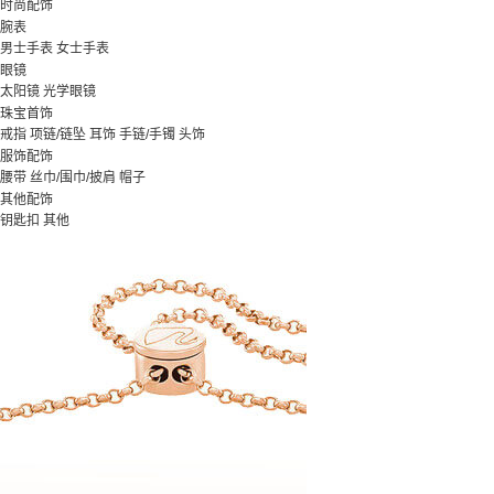
时尚配饰
腕表
男士手表
女士手表
眼镜
太阳镜
光学眼镜
珠宝首饰
戒指
项链/链坠
耳饰
手链/手镯
头饰
服饰配饰
腰带
丝巾/围巾/披肩
帽子
其他配饰
钥匙扣
其他