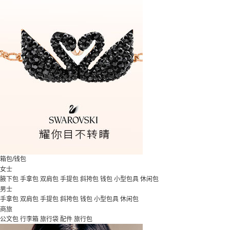
箱包/钱包
女士
腋下包
手拿包
双肩包
手提包
斜挎包
钱包
小型包具
休闲包
男士
手拿包
双肩包
手提包
斜挎包
钱包
小型包具
休闲包
商旅
公文包
行李箱
旅行袋
配件
旅行包