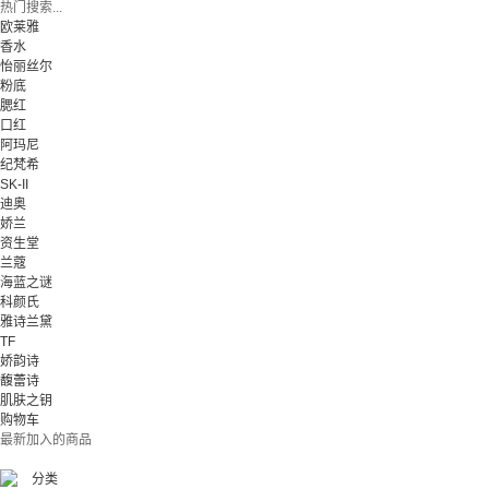
热门搜索...
欧莱雅
香水
怡丽丝尔
粉底
腮红
口红
阿玛尼
纪梵希
SK-II
迪奥
娇兰
资生堂
兰蔻
海蓝之谜
科颜氏
雅诗兰黛
TF
娇韵诗
馥蕾诗
肌肤之钥
购物车
最新加入的商品
分类