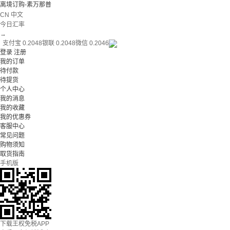
离境订购-素万那普
CN 中文
今日汇率
→
支付宝 0.2048
银联 0.2048
微信 0.2046
登录
注册
我的订单
待付款
待提货
个人中心
我的消息
我的收藏
我的优惠券
客服中心
常见问题
购物须知
取货指南
手机版
下载王权免税APP