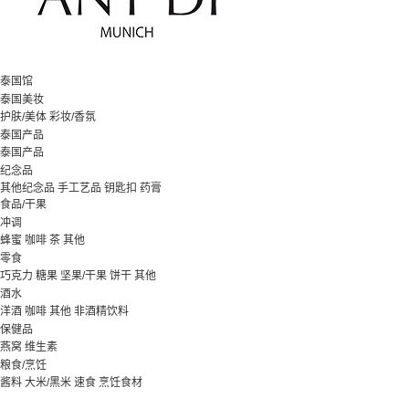
泰国馆
泰国美妆
护肤/美体
彩妆/香氛
泰国产品
泰国产品
纪念品
其他纪念品
手工艺品
钥匙扣
药膏
食品/干果
冲调
蜂蜜
咖啡
茶
其他
零食
巧克力
糖果
坚果/干果
饼干
其他
酒水
洋酒
咖啡
其他
非酒精饮料
保健品
燕窝
维生素
粮食/烹饪
酱料
大米/黑米
速食
烹饪食材