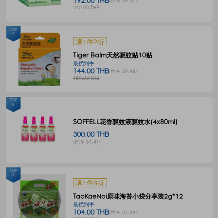
192.00 THB
(约￥ 39.31)
240.00 THB
TOP
7
满1件9折
Tiger Balm天然驱蚊贴10贴
最优到手
144.00 THB
(约￥ 29.48)
159.00 THB
TOP
8
SOFFELL花香驱蚊液驱蚊水(4x80ml)
300.00 THB
(约￥ 61.41)
TOP
9
满1件8折
TaoKaeNoi原味海苔小袋分享装2g*12
最优到手
104.00 THB
(约￥ 21.29)