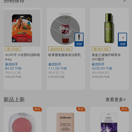
热销推荐
>
满赠
满赠
满1件8折
满6888享6.5折
满2件5.5折
AUNTIE G冬阴功汤料组
欧莱雅复颜保湿洁面乳
海蓝之谜修护精萃水
64g
200毫升
最优到手
最优到手
最优到手
80.00 THB
111.00 THB
4235.00 THB
7
(约￥16.38)
(约￥22.73)
(约￥866.87)
(
100.00 THB
170.00 THB
7700.00 THB
1
新品上新
查看更多>
品
新品
新品
新品