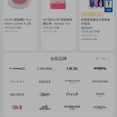
满赠
满6888享6.5折
KAGE 晕染腮红 Shy
GETBEAUTE 肌肤愉悦
欧莱雅复颜活力紧致修
梦
Glow Lychee 4.2克
腮红棒 - Always You
护套装
199.00 THB
379.00 THB
9
最优到手
(约￥40.74)
(约￥77.58)
(
1076.00 THB
(约￥220.25)
1655.00 THB
全部品牌
换一换