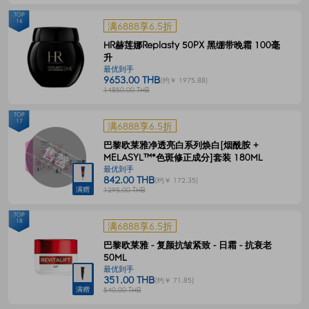
TOP
16
满6888享6.5折
HR赫莲娜Replasty 50PX 黑绷带晚霜 100毫
升
最优到手
9653.00 THB
(约￥ 1975.88)
14850.00 THB
TOP
17
满6888享6.5折
巴黎欧莱雅净透亮白系列焕白[烟酰胺 +
MELASYL™*色斑修正成分]套装 180ML
最优到手
842.00 THB
(约￥ 172.35)
满赠
1295.00 THB
TOP
18
满6888享6.5折
巴黎欧莱雅 - 复颜抗皱紧致 - 日霜 - 抗衰老
50ML
最优到手
351.00 THB
(约￥ 71.85)
满赠
540.00 THB