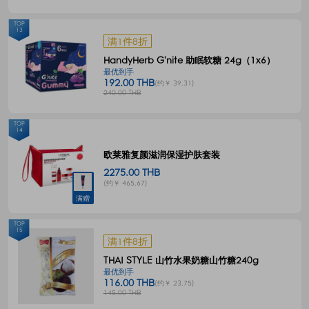
TOP
13
满1件8折
HandyHerb G'nite 助眠软糖 24g（1x6）
最优到手
192.00 THB
(约￥ 39.31)
240.00 THB
TOP
14
欧莱雅复颜滋润保湿护肤套装
2275.00 THB
(约￥ 465.67)
满赠
TOP
15
满1件8折
THAI STYLE 山竹水果奶糖山竹糖240g
最优到手
116.00 THB
(约￥ 23.75)
145.00 THB