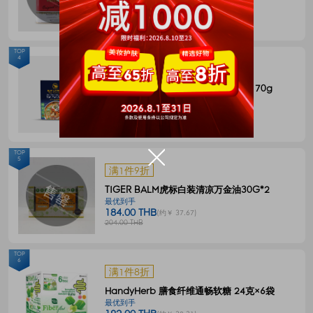
144.00 THB
(约￥ 29.48)
180.00 THB
TOP
4
满1件8折
BLUE ELEPHANT 冬阴功一体式汤料 70g
最优到手
55.00 THB
(约￥ 11.26)
68.00 THB
TOP
5
满1件9折
TIGER BALM虎标白装清凉万金油30G*2
最优到手
184.00 THB
(约￥ 37.67)
204.00 THB
TOP
6
满1件8折
HandyHerb 膳食纤维通畅软糖 24克×6袋
最优到手