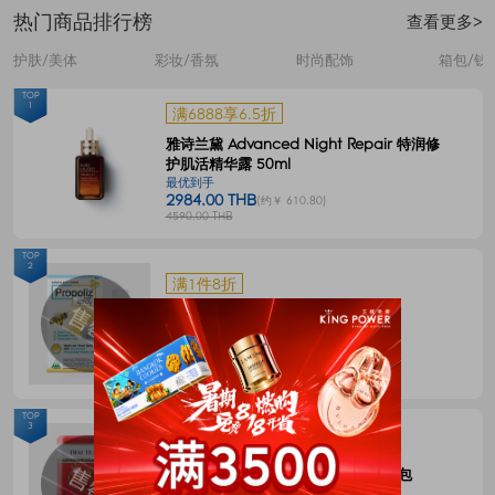
热门商品排行榜
查看更多>
护肤/美体
彩妆/香氛
时尚配饰
箱包/钱
TOP
1
满6888享6.5折
雅诗兰黛 Advanced Night Repair 特润修
护肌活精华露 50ml
最优到手
2984.00 THB
(约￥ 610.80)
4590.00 THB
TOP
2
满1件8折
Propoliz 蜂胶口腔喷剂 15毫升
最优到手
120.00 THB
(约￥ 24.57)
150.00 THB
TOP
3
满1件8折
CHATRAMUE泰国手标红茶包4g*50包
最优到手