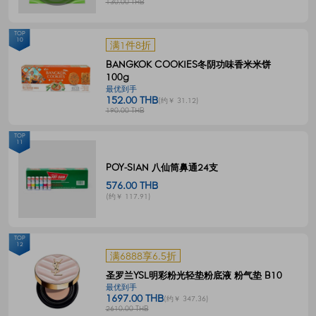
130.00 THB
TOP
10
满1件8折
BANGKOK COOKIES冬阴功味香米米饼
100g
最优到手
152.00 THB
(约￥ 31.12)
190.00 THB
TOP
11
POY-SIAN 八仙筒鼻通24支
576.00 THB
(约￥ 117.91)
TOP
12
满6888享6.5折
圣罗兰YSL明彩粉光轻垫粉底液 粉气垫 B10
最优到手
1697.00 THB
(约￥ 347.36)
2610.00 THB