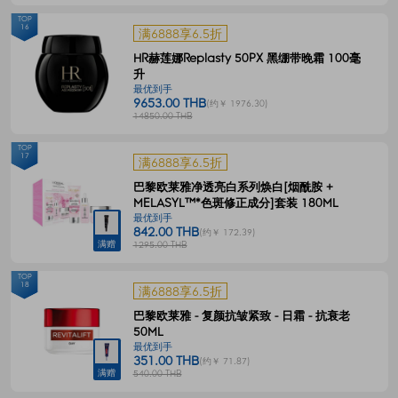
TOP
16
满6888享6.5折
HR赫莲娜Replasty 50PX 黑绷带晚霜 100毫
升
最优到手
9653.00 THB
(约￥ 1976.30)
14850.00 THB
TOP
17
满6888享6.5折
巴黎欧莱雅净透亮白系列焕白[烟酰胺 +
MELASYL™*色斑修正成分]套装 180ML
最优到手
842.00 THB
(约￥ 172.39)
满赠
1295.00 THB
TOP
18
满6888享6.5折
巴黎欧莱雅 - 复颜抗皱紧致 - 日霜 - 抗衰老
50ML
最优到手
351.00 THB
(约￥ 71.87)
满赠
540.00 THB