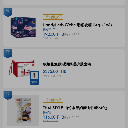
TOP
13
满1件8折
HandyHerb G'nite 助眠软糖 24g（1x6）
最优到手
192.00 THB
(约￥ 39.31)
240.00 THB
TOP
14
欧莱雅复颜滋润保湿护肤套装
2275.00 THB
(约￥ 465.77)
满赠
TOP
15
满1件8折
THAI STYLE 山竹水果奶糖山竹糖240g
最优到手
116.00 THB
(约￥ 23.75)
145.00 THB