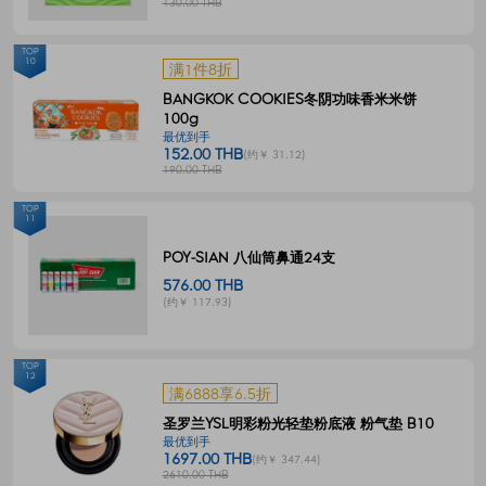
130.00 THB
TOP
10
满1件8折
BANGKOK COOKIES冬阴功味香米米饼
100g
最优到手
152.00 THB
(约￥ 31.12)
190.00 THB
TOP
11
POY-SIAN 八仙筒鼻通24支
576.00 THB
(约￥ 117.93)
TOP
12
满6888享6.5折
圣罗兰YSL明彩粉光轻垫粉底液 粉气垫 B10
最优到手
1697.00 THB
(约￥ 347.44)
2610.00 THB