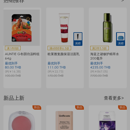
热销推荐
>
赠
满2件5.5折
满6888享6.5折
兰蔻「超修小黑瓶」精
雅诗兰黛 Advanced
卧佛牌青草膏（2代)
华 100ml 两件套
Night Repair 特润修护
(15g×5瓶)
肌活精华露两支装
235.00 THB
最优到手
最优到手
100ml x 2
(约￥48.12)
7370.00 THB
8645.00 THB
(约￥1508.89)
(约￥1769.93)
13400.00 THB
13300.00 THB
1
新品上新
查看更多>
品
新品
新品