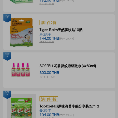
192.00 THB
(约￥ 39.31)
240.00 THB
TOP
7
满1件9折
Tiger Balm天然驱蚊贴10贴
最优到手
144.00 THB
(约￥ 29.49)
159.00 THB
TOP
8
SOFFELL花香驱蚊液驱蚊水(4x80ml)
300.00 THB
(约￥ 61.43)
TOP
9
满1件8折
TaoKaeNoi原味海苔小袋分享装2g*12
最优到手
104.00 THB
(约￥ 21.30)