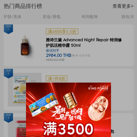
热门商品排行榜
查看更多>
护肤/美体
彩妆/香氛
时尚配饰
箱包/钱
TOP
1
满6888享6.5折
雅诗兰黛 Advanced Night Repair 特润修
护肌活精华露 50ml
最优到手
2984.00 THB
(约￥ 610.93)
4590.00 THB
TOP
2
满1件8折
Propoliz 蜂胶口腔喷剂 15毫升
最优到手
120.00 THB
(约￥ 24.57)
150.00 THB
TOP
3
满1件8折
CHATRAMUE泰国手标红茶包4g*50包
最优到手