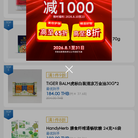
144.00 THB
(约￥ 29.49)
180.00 THB
TOP
4
满1件8折
BLUE ELEPHANT 冬阴功一体式汤料 70g
最优到手
55.00 THB
(约￥ 11.27)
68.00 THB
TOP
5
满1件9折
TIGER BALM虎标白装清凉万金油30G*2
最优到手
184.00 THB
(约￥ 37.68)
204.00 THB
TOP
6
满1件8折
HandyHerb 膳食纤维通畅软糖 24克×6袋
最优到手