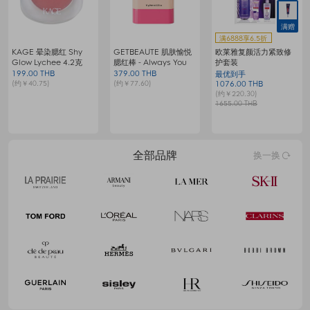
赠
满6888享6.5折
珂莱欧 焕采润色隔离气
法国娇兰幻彩流星蜜粉
珂莱欧 璀璨空气十色眼
垫 01 柔雾薰紫 15gx2
饼
影盘 09 蜜桃苹果伴侣
SPF50+ PA++++
990.00 THB
990.00 THB
最优到手
(约￥202.69)
(约￥202.69)
1879.00 THB
(约￥384.70)
2890.00 THB
8
全部品牌
换一换