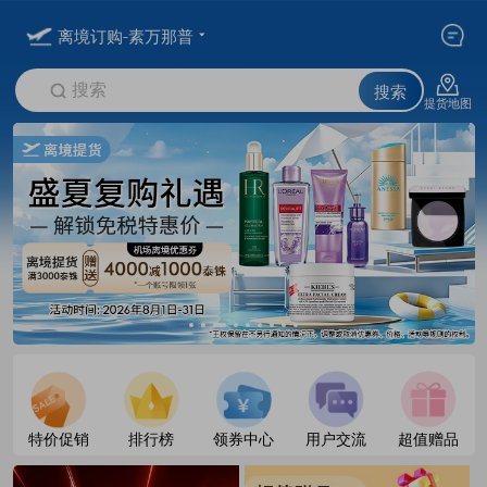
离境订购-素万那普
搜索
搜索
提货地图
特价促销
排行榜
领券中心
用户交流
超值赠品