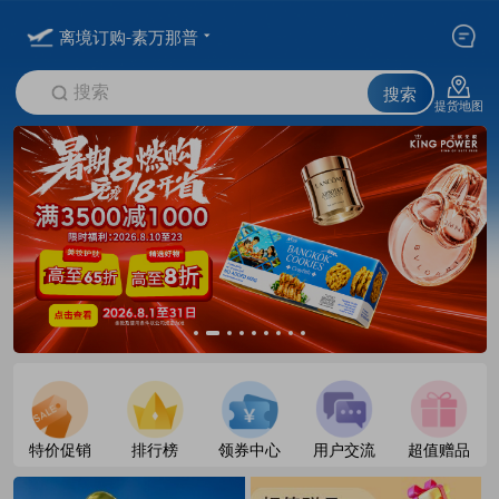
离境订购-素万那普
搜索
搜索
提货地图
特价促销
排行榜
领券中心
用户交流
超值赠品