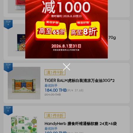
144.00 THB
(约￥ 29.49)
180.00 THB
TOP
4
满1件8折
BLUE ELEPHANT 冬阴功一体式汤料 70g
最优到手
55.00 THB
(约￥ 11.27)
68.00 THB
TOP
5
满1件9折
TIGER BALM虎标白装清凉万金油30G*2
最优到手
184.00 THB
(约￥ 37.68)
204.00 THB
TOP
6
满1件8折
HandyHerb 膳食纤维通畅软糖 24克×6袋
最优到手