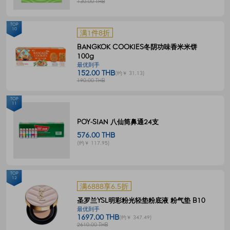
130.00 THB
TOP
10
满1件8折
BANGKOK COOKIES冬阴功味香米米饼
100g
最优到手
152.00 THB
(约￥ 31.13)
190.00 THB
TOP
11
POY-SIAN 八仙筒鼻通24支
576.00 THB
(约￥ 117.95)
TOP
12
满6888享6.5折
圣罗兰YSL明彩粉光轻垫粉底液 粉气垫 B10
最优到手
1697.00 THB
(约￥ 347.49)
2610.00 THB