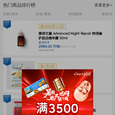
热门商品排行榜
查看更多>
护肤/美体
彩妆/香氛
时尚配饰
箱包/钱
TOP
1
满6888享6.5折
雅诗兰黛 Advanced Night Repair 特润修
护肌活精华露 50ml
最优到手
2984.00 THB
(约￥ 611.03)
4590.00 THB
TOP
2
满1件8折
Propoliz 蜂胶口腔喷剂 15毫升
最优到手
120.00 THB
(约￥ 24.58)
150.00 THB
TOP
3
满1件8折
CHATRAMUE泰国手标红茶包4g*50包
最优到手