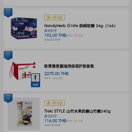
TOP
13
满1件8折
HandyHerb G'nite 助眠软糖 24g（1x6）
最优到手
192.00 THB
(约￥ 39.32)
240.00 THB
TOP
14
欧莱雅复颜滋润保湿护肤套装
2275.00 THB
(约￥ 465.85)
满赠
TOP
15
满1件8折
THAI STYLE 山竹水果奶糖山竹糖240g
最优到手
116.00 THB
(约￥ 23.76)
145.00 THB