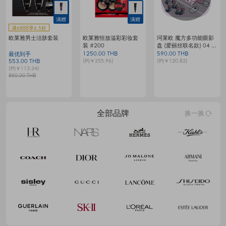
满赠
满赠
满6888享6.5折
欧莱雅男士洁肤套装
欧莱雅恒放溢彩彩妆套
珂莱欧 魔方多功能眼影
装 #200
盘 (爱丽丝联名款) 04 梦
G
境生蚝小生灵
1250.00 THB
590.00 THB
1
最优到手
(约￥255.96)
(约￥120.82)
(
553.00 THB
(约￥113.24)
850.00 THB
全部品牌
换一换