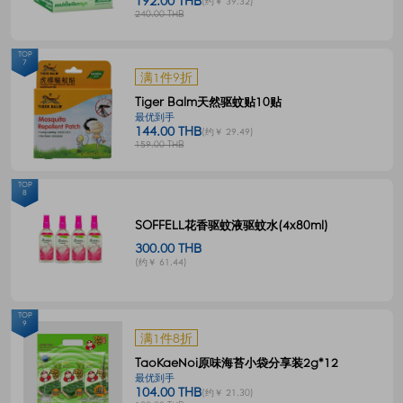
192.00 THB
(约￥ 39.32)
240.00 THB
TOP
7
满1件9折
Tiger Balm天然驱蚊贴10贴
最优到手
144.00 THB
(约￥ 29.49)
159.00 THB
TOP
8
SOFFELL花香驱蚊液驱蚊水(4x80ml)
300.00 THB
(约￥ 61.44)
TOP
9
满1件8折
TaoKaeNoi原味海苔小袋分享装2g*12
最优到手
104.00 THB
(约￥ 21.30)