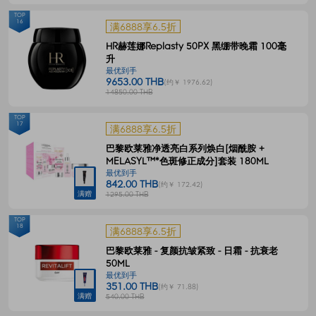
TOP
16
满6888享6.5折
HR赫莲娜Replasty 50PX 黑绷带晚霜 100毫
升
最优到手
9653.00 THB
(约￥ 1976.62)
14850.00 THB
TOP
17
满6888享6.5折
巴黎欧莱雅净透亮白系列焕白[烟酰胺 +
MELASYL™*色斑修正成分]套装 180ML
最优到手
842.00 THB
(约￥ 172.42)
满赠
1295.00 THB
TOP
18
满6888享6.5折
巴黎欧莱雅 - 复颜抗皱紧致 - 日霜 - 抗衰老
50ML
最优到手
351.00 THB
(约￥ 71.88)
满赠
540.00 THB