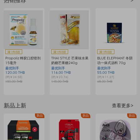
热销推荐
>
赠
满1件8折
满1件8折
满1件8折
Propoliz 蜂胶口腔喷剂
THAI STYLE 芒果味水果
BLUE ELEPHANT 冬阴
15毫升
奶糖芒果糖240g
功一体式汤料 70g
最优到手
最优到手
最优到手
120.00 THB
116.00 THB
55.00 THB
8
(约￥24.58)
(约￥23.76)
(约￥11.27)
(
150.00 THB
145.00 THB
68.00 THB
1
新品上新
查看更多>
新品
新品
新品