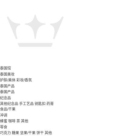
泰国馆
泰国美妆
护肤/美体
彩妆/香氛
泰国产品
泰国产品
纪念品
其他纪念品
手工艺品
钥匙扣
药膏
食品/干果
冲调
蜂蜜
咖啡
茶
其他
零食
巧克力
糖果
坚果/干果
饼干
其他