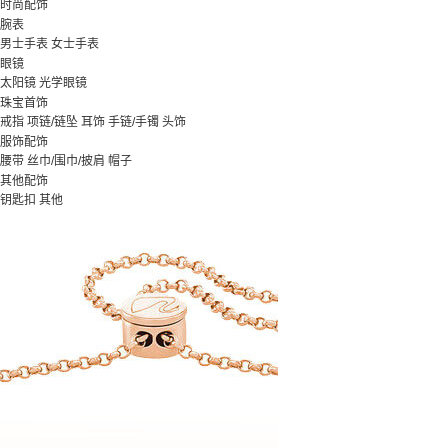
时尚配饰
腕表
男士手表
女士手表
眼镜
太阳镜
光学眼镜
珠宝首饰
戒指
项链/链坠
耳饰
手链/手镯
头饰
服饰配饰
腰带
丝巾/围巾/披肩
帽子
其他配饰
钥匙扣
其他