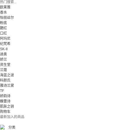
热门搜索...
欧莱雅
香水
怡丽丝尔
粉底
腮红
口红
阿玛尼
纪梵希
SK-II
迪奥
娇兰
资生堂
兰蔻
海蓝之谜
科颜氏
雅诗兰黛
TF
娇韵诗
馥蕾诗
肌肤之钥
购物车
最新加入的商品
分类