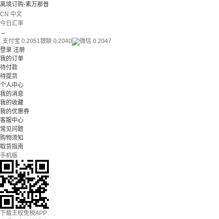
离境订购-素万那普
CN 中文
今日汇率
→
支付宝 0.2051
银联 0.2040
微信 0.2047
登录
注册
我的订单
待付款
待提货
个人中心
我的消息
我的收藏
我的优惠券
客服中心
常见问题
购物须知
取货指南
手机版
下载王权免税APP