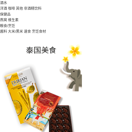
酒水
洋酒
咖啡
其他
非酒精饮料
保健品
燕窝
维生素
粮食/烹饪
酱料
大米/黑米
速食
烹饪食材