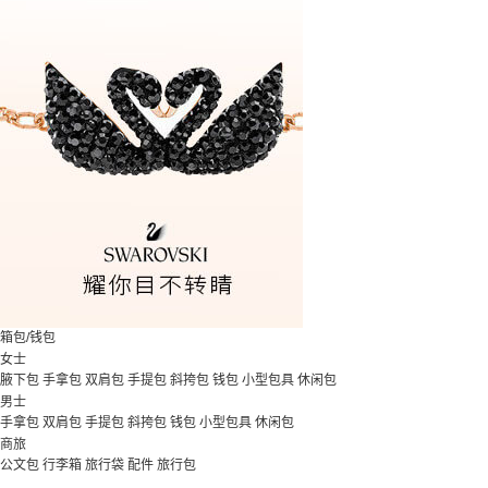
箱包/钱包
女士
腋下包
手拿包
双肩包
手提包
斜挎包
钱包
小型包具
休闲包
男士
手拿包
双肩包
手提包
斜挎包
钱包
小型包具
休闲包
商旅
公文包
行李箱
旅行袋
配件
旅行包