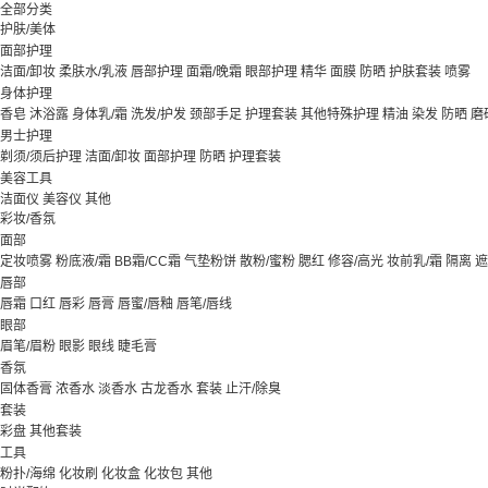
全部分类
护肤/美体
面部护理
洁面/卸妆
柔肤水/乳液
唇部护理
面霜/晚霜
眼部护理
精华
面膜
防晒
护肤套装
喷雾
身体护理
香皂
沐浴露
身体乳/霜
洗发/护发
颈部手足
护理套装
其他特殊护理
精油
染发
防晒
磨
男士护理
剃须/须后护理
洁面/卸妆
面部护理
防晒
护理套装
美容工具
洁面仪
美容仪
其他
彩妆/香氛
面部
定妆喷雾
粉底液/霜
BB霜/CC霜
气垫粉饼
散粉/蜜粉
腮红
修容/高光
妆前乳/霜
隔离
遮
唇部
唇霜
口红
唇彩
唇膏
唇蜜/唇釉
唇笔/唇线
眼部
眉笔/眉粉
眼影
眼线
睫毛膏
香氛
固体香膏
浓香水
淡香水
古龙香水
套装
止汗/除臭
套装
彩盘
其他套装
工具
粉扑/海绵
化妆刷
化妆盒
化妆包
其他