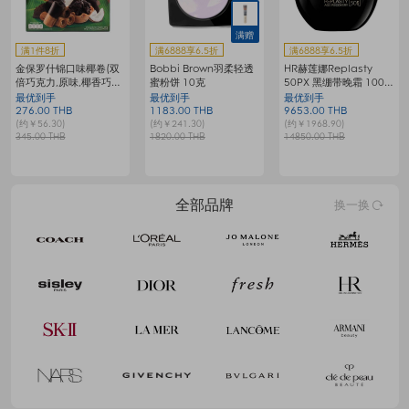
赠
满赠
满1件8折
满6888享6.5折
满6888享6.5折
金保罗什锦口味椰卷(双
Bobbi Brown羽柔轻透
HR赫莲娜Replasty
倍巧克力,原味,椰香巧克
蜜粉饼 10克
50PX 黑绷带晚霜 100
力脆皮杯,巧克力糖皮
毫升
最优到手
最优到手
最优到手
276.00 THB
1183.00 THB
9653.00 THB
(约￥56.30)
(约￥241.30)
(约￥1968.90)
345.00 THB
1820.00 THB
14850.00 THB
全部品牌
换一换