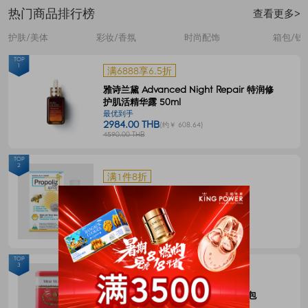
热门商品排行榜
查看更多>
护肤/美体
彩妆/香氛
时尚配饰
箱包/钱
TOP
1
满6888享6.5折
雅诗兰黛 Advanced Night Repair 特润修
护肌活精华露 50ml
最优到手
2984.00 THB
(约￥ 608.64)
4590.00 THB
TOP
2
满1件8折
Propoliz 蜂胶口腔喷剂 15毫升
最优到手
120.00 THB
(约￥ 24.48)
150.00 THB
TOP
3
满1件8折
CHATRAMUE泰国手标红茶包4g*50包
最优到手