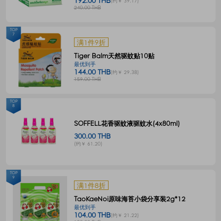
192.00 THB
(约￥ 39.17)
240.00 THB
TOP
7
满1件9折
Tiger Balm天然驱蚊贴10贴
最优到手
144.00 THB
(约￥ 29.38)
159.00 THB
TOP
8
SOFFELL花香驱蚊液驱蚊水(4x80ml)
300.00 THB
(约￥ 61.20)
TOP
9
满1件8折
TaoKaeNoi原味海苔小袋分享装2g*12
最优到手
104.00 THB
(约￥ 21.22)