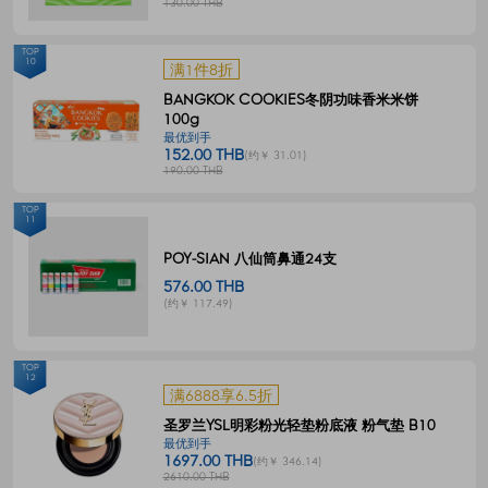
130.00 THB
TOP
10
满1件8折
BANGKOK COOKIES冬阴功味香米米饼
100g
最优到手
152.00 THB
(约￥ 31.01)
190.00 THB
TOP
11
POY-SIAN 八仙筒鼻通24支
576.00 THB
(约￥ 117.49)
TOP
12
满6888享6.5折
圣罗兰YSL明彩粉光轻垫粉底液 粉气垫 B10
最优到手
1697.00 THB
(约￥ 346.14)
2610.00 THB