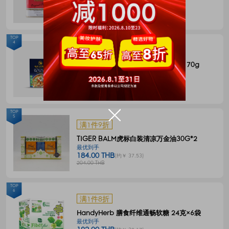
144.00 THB
(约￥ 29.38)
180.00 THB
TOP
4
满1件8折
BLUE ELEPHANT 冬阴功一体式汤料 70g
最优到手
55.00 THB
(约￥ 11.22)
68.00 THB
TOP
5
满1件9折
TIGER BALM虎标白装清凉万金油30G*2
最优到手
184.00 THB
(约￥ 37.53)
204.00 THB
TOP
6
满1件8折
HandyHerb 膳食纤维通畅软糖 24克×6袋
最优到手