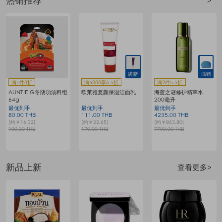
热销推荐
>
满赠
满赠
满1件8折
满6888享6.5折
满2件5.5折
AUNTIE G冬阴功汤料组
欧莱雅复颜保湿洁面乳
海蓝之谜修护精萃水
64g
200毫升
最优到手
最优到手
最优到手
80.00 THB
111.00 THB
4235.00 THB
7
(约￥16.32)
(约￥22.65)
(约￥863.80)
(
100.00 THB
170.00 THB
7700.00 THB
1
新品上新
查看更多>
品