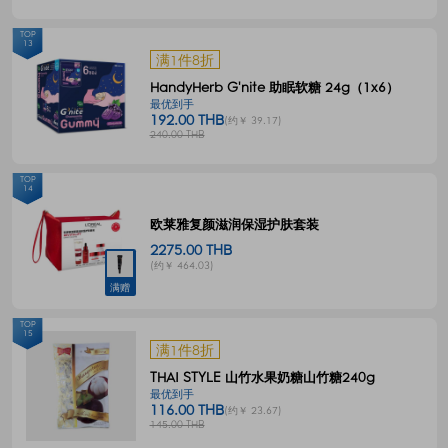
TOP
13
满1件8折
HandyHerb G'nite 助眠软糖 24g（1x6）
最优到手
192.00 THB
(约￥ 39.17)
240.00 THB
TOP
14
欧莱雅复颜滋润保湿护肤套装
2275.00 THB
(约￥ 464.03)
满赠
TOP
15
满1件8折
THAI STYLE 山竹水果奶糖山竹糖240g
最优到手
116.00 THB
(约￥ 23.67)
145.00 THB