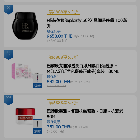
TOP
16
满6888享6.5折
HR赫莲娜Replasty 50PX 黑绷带晚霜 100毫
升
最优到手
9653.00 THB
(约￥ 1968.90)
14850.00 THB
TOP
17
满6888享6.5折
巴黎欧莱雅净透亮白系列焕白[烟酰胺 +
MELASYL™*色斑修正成分]套装 180ML
最优到手
842.00 THB
(约￥ 171.75)
满赠
1295.00 THB
TOP
18
满6888享6.5折
巴黎欧莱雅 - 复颜抗皱紧致 - 日霜 - 抗衰老
50ML
最优到手
351.00 THB
(约￥ 71.60)
满赠
540.00 THB